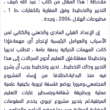
ملاحظة : هذا المقال من كتاب : عبد الله ضيف ،
التدبير والتخطيط وفق المقاربة بالكفايات ،ط 1 ،
مطبوعات الهلال ،2006 ، وجدة .
إن الإعداد القبلي المادي والذهني والكتابي لمن
الأسباب والعوامل الرئيسية لإنجاح أي مهمة،فإذا
كانت المهمات الحياتية بصفة عامة ، تتطلب تدبيرا
وتخطيطا معقلنا،فإن التعليم أحوج المجالات إلى هذا
التدبير وذاك التخطيط… تدبير وتخطيط يجب أن يشرع
فيه منذ البداية،انطلاقا من إرساء المشروع
المجتمعي،ومرورا بوضع فلسفة تربوية بكيفية علمية
عملية وبطريقة شفافة،وبتسطير غايات التعليم
المرتقبة،ثم بتدبير مشروع تربوي يخدم المقومات
الحضارية الوطنية ويرسيها،فوضع البرامج والمناهج…؛