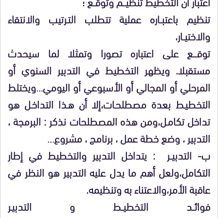
اعتبار أن التخطيط تنظيـــم وتوقــع ؛
تنظيم باعتبــاره عملية تتطلب التـرتيب والانتقاء
والاختيــار،
توقــــع على اعتباره تصورا وتمثلا لما سيحدث
مستقبلا. ويظهر التخطيط في التدبير السنوي أو
المرحلي أو المجالي أو الأسبوعي أو اليومي…ويختلط
التخطيـط بعدة مصطلحـات،إلا أن هـذا التداخـل هو
تداخل تكامـل،ومن هذه المصطلحات نذكر : البرمجة ،
التدبير ، وضع خطة عمل ، برنامج ، مشروع…
ب- التدبيــر : يتداخل التدبير والتخطيط في إطار
التكامل،ولعل أهم ما يدل عليه التدبير هو النظر في
عاقبة الأمر،والاعتناء به وتنظيمه.
فوائــد التخطيــط و التدبيـر