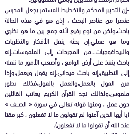
-إن التدبير المحكم والتخطيط المستمر يجعل المدرس
عنصرا من عناصر البحث ، إذن هو في هذه الحالة
باحث،ولكن من نوع رفيع لأنه جمع بين ما هو نظري
وما هو عملي،إن بحثه ينقل الأفكار والنظريات
والبيداغوجيات…من المجردات إلى الملموسات،إنه
باحث ينفذ على أرض الواقع ، وأصعب الأمور ما ننقله
إلى التطبيق،إنه باحث ميداني،إنه يقول ويعمل،وإذا
قرن القول بالعمل،والعمل بالقول،فذلك تطور
ملموس،ولذالك نجد القرآن الكريم يعاتب القائلين
دون عمل ، ومنها قوله تعالى في سورة « الصـــف »
(يا أيها الذين آمنوا لم تقولون ما لا تفعلون ، كبر مقتا
عند الله أن تقولوا ما لا تفعلون).