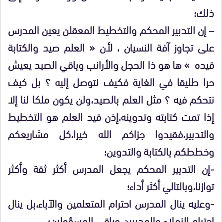
ذلك؛
– إن التدبير المحكم والتخطيط المعقلن يعين المدرس
على تجاوز آفة النسيان ، لأن « العلم صيد والكتابة
قيده » ها هو ذا الحجل والأرانب وباقي الصيد يعيش
حرا طليقا في الغاية فكيف نتوصل إليه ؟ بل كيف
نتحكم فيه ؟ مثل العلم بالصيد،ولن يكون ملكا لنا إلا
إذا تمت كتابته وتدوينه،إذن قيد العلم هو التخطيط
والتدبير،فقيدوا جزاكم الله خيرا،كل مشاريعكم
وخططكم بالكتابة والتدوين؛
-إن التدبير المحكم يجعل المدرس أكثر ثقة وأكثر
توازنا،وبالتالي أكثر أداء؛
-وعليه ينال المدرس احترام المتعلمين والآباء،بل ينال
احترام الزملاء والمديرين وباقي المسؤولين؛