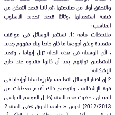
والتحقق أولا من صلاحيتها ،ثم ثانيا قصد التمكن من
كيفية استعمالها ،وثالثا قصد تحديد الأسلوب
المناسب ؛
ملاحظات هامة :1ـ تستثمر الوسائل في مواقف
متعددة ولكن أجودها ما كان خاصا ببناء مفهوم جديد
، لأن الوسيلة في هذه الحالة تزيل إبهاما ، وتعيد
للمتعلمين توازنهم بعد أن كانوا فقدوه عند طرح
الإشكالية .
2ـ إن اختيار الوسائل التعليمية يؤثر إما سلبا أوإيجابا في
قوة الإشكالية ، ولتوضيح ذلك أقدم معطيات من
الميدان ، حضرت هذه السنة (خلال الموسم الدراسي
2012/2013) لدرس « حاسة الذوق »في السنة 2
ابتدائي عند أكثر من أستاذ ، وتأكدت تمام التأكد أن