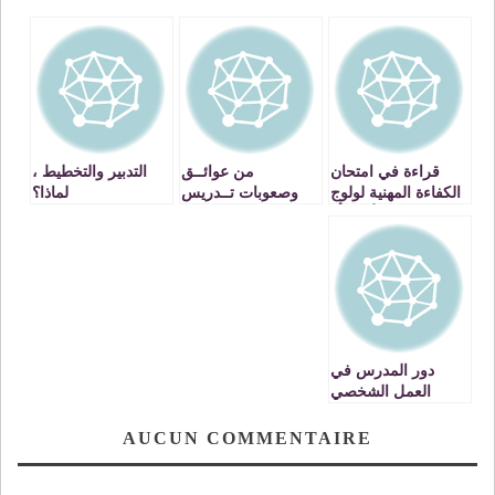
قراءة في امتحان
من عوائــق
التدبير والتخطيط ،
الكفاءة المهنية لولوج
وصعوبات تــدريس
لماذا؟
الدرجة الأولى أو
الرياضيــات في
الدرجة الثانية من
التعليم الابتدائي
إطار أساتذة التعليم
الابتدائي
دور المدرس في
العمل الشخصي
للتلميذ
AUCUN COMMENTAIRE