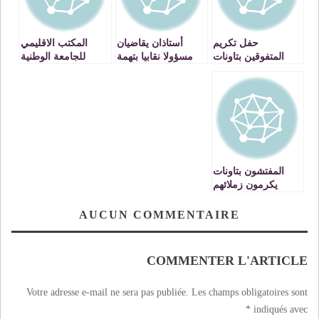
حفل تكريم
أستاذان يقاضيان
المكتب الاقليمي
المتفوقين بتاونات
مسؤولا نقابيا بتهمة
للجامعة الوطنية
القذف والتشهير
لموظفي التعليم
والإساءة
بتاونات يخوض
اعتصاما من 4مارس
الى21منه امام نيابة
تاونات
المفتشون بتاونات
يكرمون زملائهم
المحالين على التقاعد
AUCUN COMMENTAIRE
COMMENTER L'ARTICLE
Votre adresse e-mail ne sera pas publiée.
Les champs obligatoires sont
*
indiqués avec