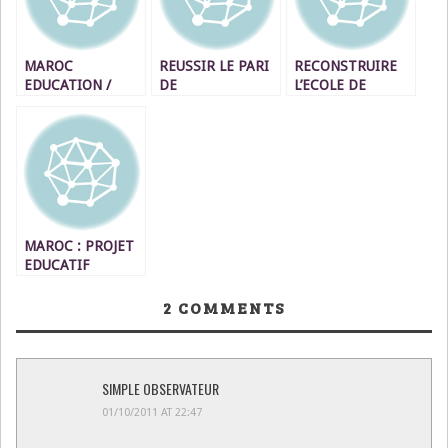
MAROC
REUSSIR LE PARI
RECONSTRUIRE
EDUCATION /
DE
L’ECOLE DE
L’ANALYSE DE
L’INTEGRATION
DEMAIN
DISCOURS
(suite)
SCIENTIFIQUES
EN L1 ET EN L2:
UN ATOUT OU UN
HANDICAP ?
MAROC : PROJET
EDUCATIF
TRISTEMENT NUL
ET NON AVENU
2
COMMENTS
SIMPLE OBSERVATEUR
01/10/2011 AT 22:47