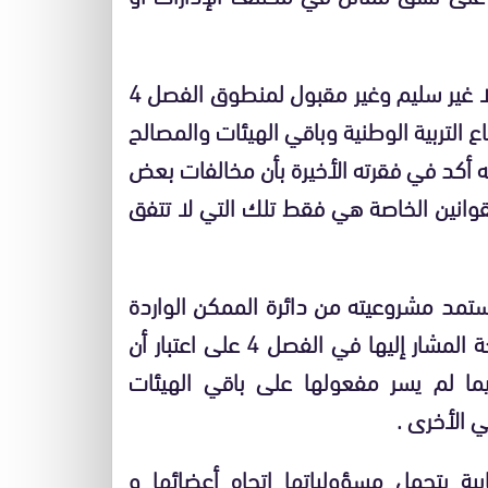
كما أننا نرفض كل مبررات الإقصاء التي اعتمدت تأويلا غير سليم وغير مقبول لمنطوق الفصل 4
التربية الوطنية وباقي الهيئات والمصالح
ه أكد في فقرته الأخيرة بأن مخالفات بعض
قوانين الخاصة هي فقط تلك التي لا تتفق
ستمد مشروعيته من دائرة الممكن الواردة
في الفصل 31 ولا وفق التزامات كل هيأة أو مصلحة المشار إليها في الفصل 4 على اعتبار أن
يما لم يسر مفعولها على باقي الهيئات
 الأخرى .
ابية بتحمل مسؤولياتها اتجاه أعضائها و