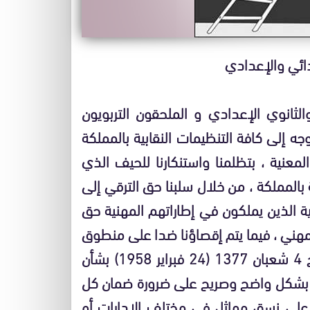
دائي والإعدادي
الثانوي الإعدادي و الملحقون التربويون
وجه إلى كافة التنظيمات النقابية بالمملكة
لمعنية ، بتظلمنا واستنكارنا للحيف الذي
المملكة ، من خلال سلبنا حق الترقي إلى
 الذين يملكون في إطاراتهم المهنية حق
لمهني ، فيما يتم إقصاؤنا ضدا على منطوق
الفصل31 من الظهير الشريف رقم 008-58-1 بتاريخ 4 شعبان 1377 (24 فبراير 1958) بشأن
ح بشكل واضح وصريح على ضرورة ضمان كل
ن على نسق مماثل في مختلف الإدارات أو