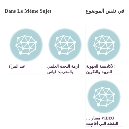
في نفس الموضوع
Dans Le Même Sujet
الأكاديمية الجهوية
أزمة البحث العلمي
عيد المرأة
للتربية والتكوين
بالمغرب: قياس
لجهة الرباط سلا
المسافة بين
القنيطرة تحقق أعلى
المخرجات
معدل وطني ( 19،40
والاحتياجات
من 20) حصل عليه
مترشح من المديرية
الإقليمية لسلا
VIDEO مسار …
النقطة التي أفاضت