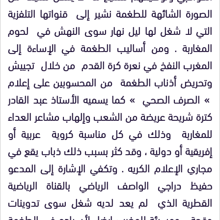
الصورة الشائهة للطغمة نشير إلى قنواتها التلفزية
التي لا شغل لها ليل نهار سوى النهش في لحوم
المغاربة . ومن أساليب الطغمة في الإساءة إلى
المغرب النفخ في نعرة كرة القدم من خلال تجييش
وتحريض أذناب الطغمة من المحسوبين على إعلام
» الصرف الصحي » كما يسميه الأستاذ عبد القادر
كترة شريحة عريضة من الشعب وإلهاب مشاعر العداء
للمغاربة وذلك في كل مناسبة كروية عربية أو
إفريقية أو دولية ، وقد كثر بسبب ذلك ذباب يقع في
مجاري الإعلام الكريه . وتكفي الإشارة إلى المدعو
حفيظ دراجي الواصف الرياضي بالقناة الرياضية
القطرية الذي لم يعد لديه شغل سوى تدوينات
وقحة ومسيئة للمغرب إرضاء لأسياده في الطغمة