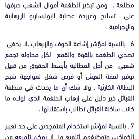
مطلعة . ومن تبذير الطغمة أموال الشعب صرفها
على تسليح وعربدة عصابة البوليساريو الإرهابية
والإجرامية .
6 ـ بالنسبة لمؤشر إشاعة الخوف والإرهاب ،لا يخفى
تصدي الطغمة بالقوة والقمع لكل محاولة تجمع
شعبي من أجل المطالبة بأبسط الحقوق من قبيل
توفير لقمة العيش أو فرص شغل لمواجهة شبح
البطالة الكارثية . ولا شك أن ما يحدث في منطقة
القبائل خير دليل على إرهاب الطغمة الذي لولاه ما
كانت ساكنة القبائل تطالب باستقلالها .
7 ـ بالنسبة لمؤشر استخدام المتمجدين على حد تعبير
الكواكبي وتوظيفهم لتلميع ما لا يمكن تلميعه من