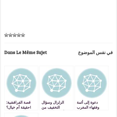
Dans Le Même Sujet
في نفس الموضوع
دعوة إلى أئمة
الزلزال وسؤال
قصة الفراقشية:
وفقهاء المغرب
التخفيف من
حقيقة أم خيال؟!
الأعراض النفسية