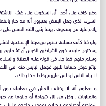
وغير خاف على أحد أن السكوت على غش الناشئة ال
الشيء الذي جعل البعض يعتبرون أنه قد صار بالفع
يلام عليه من يمنعونه ، بينما يثنى الثناء الحسن عل
ولو كنا كأمة مسلمة نحترم مرجعيتنا الإسلامية لخ
يسكتون عليه سكون الشياطين الخرس أن تشملهم براءة
وسلم منهم كما جاء في قوله عليه الصلاة والسلام
لبائع عرض طعاما للبيع، فجعل اليابس منه في الأع
لا يراه الناس ليدلس عليهم بخلط هذا بذاك .
و معلوم أنه لا يختلف الغش في معاملة دون أ
والمباريات . وكل من نال شهادة أو دبلوما عن طر
شهادته أودبلومه يبطلان بموجب قاعدة ما بني عل