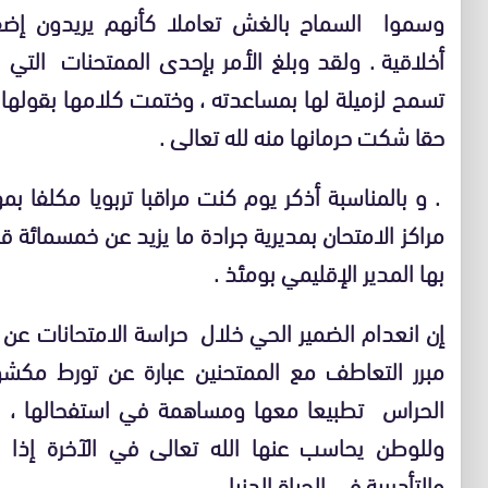
وسموا السماح بالغش تعاملا كأنهم يريدون إضفاء
أخلاقية . ولقد وبلغ الأمر بإحدى الممتحنات التي 
تسمح لزميلة لها بمساعدته ، وختمت كلامها بقولها 
حقا شكت حرمانها منه لله تعالى .
. و بالمناسبة أذكر يوم كنت مراقبا تربويا مكلفا 
مراكز الامتحان بمديرية جرادة ما يزيد عن خمسمائ
بها المدير الإقليمي بومئذ .
إن انعدام الضمير الحي خلال حراسة الامتحانات 
مبرر التعاطف مع الممتحنين عبارة عن تورط مك
الحراس تطبيعا معها ومساهمة في استفحالها ، بل 
وللوطن يحاسب عنها الله تعالى في الآخرة إذا ما
والتأديبية في الحياة الدنيا .