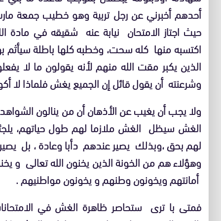
أحدهم أخبرني عن رجل تربية وهو خطيب جمعة مارس 
حيث اجتاز الامتحان نيابة عنه شقيقه في مادة ال
اكتسبه منها كله سحت، وخطبه كلها باطلة سيأثم 
الذين يكبر مقت الله منهم لأنه يقولون ما لا يفعل
وشرعنته أن يقول قائل إن الجميع يغش فلماذا لا أك
ولا يجب أن يغيب عن الأذهان أن من ينالون الشواهد
الغش سيظل الغش ملازما لهم طول حياتهم، يلجئون
لهم بحق ،وبذلك يصير عندهم دأبا وعادة ، بل يصير ب
وهؤلاء هم من الخونة الذين يخنون الله تعالى و يخن
أمانتهم ويخونون وطنهم و يخونون مواطنيهم .
فمتى با ترى ستحاصر ظاهرة الغش في الامتحانات 