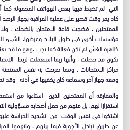
التي لم تضبط فيها بعض الهواتف المحمولة كما 
كاد يمر وقت قصير على عملية المراقبة بجهاز الر
الممتحنين ، فضجت قاعة الامتحان بالضحك . 
مؤسسات أخرى في طول البلاد وعرضها، الشيء الذي
ظاهرة الغش لم تكن فعالة كما يجب ،وهو ما قد يعن
تكون قد حصلت ، وأنها ربما استعملت لربط الاتصا
مراكز الامتحانات . ومما صرحت به نفس الممتحنة
ومعه جهاز آخر وسماعة كان يخفيها في أذنه وقد تم 
والمفارقة أن الممتحنين الذين استاءوا من استعم
استفزازا لهم، بل منهم من حمل أصحابه مسؤولية ال
اشتكوا في نفس الوقت من تشديد الحراسة عليه
عن طريق تبادل الأجوبة فيما بينهم ، واتهموا المر