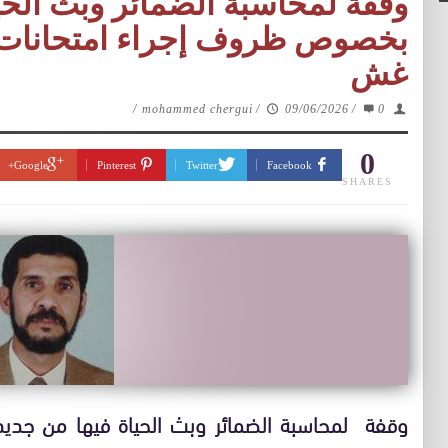
وقفة لمحاسبة الضمائر وبث الحي
بخصوص ظروف إجراء امتحانات شه
غش
/
mohammed chergui
/
09/06/2026
/
0
0
Google+
Pinterest
Twitter
Facebook
SHARES
وقفة لمحاسبة الضمائر وبث الحياة فيها من جدي