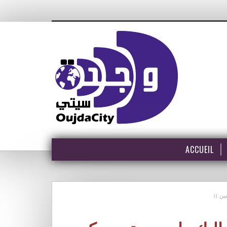
ACCUEIL
ين ))