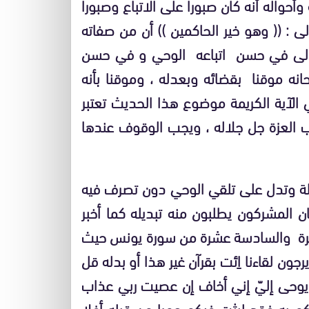
وأحواله أنه كان صبورا على الاتباع وصبورا
لى :
(( وهو خير الحاكمين
)) أن من صفاته
 تعالى في حسن اتباعه الوحي و في حسن
انه موقنا بقضائه وبعدله ، وموقنا بأنه
الآية الكريمة موضوع هذا الحديث تعتبر
رب العزة جل جلاله ، ويجب الوقوف عندها
الة وتدل على تلقي الوحي دون تصرف فيه
ان المشركون يطلبون منه تبديله كما أخبر
 عشرة والسادسة عشرة من سورة يونس حيث
 يرجون لقاءنا اِئت بقرآن غير هذا أو بدله قل
ا يوحى إليّ إني أخاف إن عصيت ربي عذاب
كم به فقد لبثت فيكم عمرا من قبله أفلا