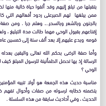
يتقبلها من تبلغ إليهم وقد ألفوا حياة خالية منه
ممن يبلغها لهم الصبرعلى ردود أفعالهم التي كا
بالجنون وبالشعر وبالسحر…. وهلم جرا . ومن صفة ا
إقناعهم بقبول الوحي مهما طالت مدة التبليغ ، ولع
قومه ويدع عليهم إلا بعد ألف سنة إلى خمسين عاما
وأما صفة الرضى بحكم الله تعالى واليقين بعدل
الرسالة إذ بها تحصل الطمأنينة للرسول المبلغ كيف 
الوحي ؟
مناسبة حديث هذه الجمعة هو أولا تنبيه المؤمنين
يتضمنه خطابه لرسوله من صفات وأحوال تفهم ضمن
الحديث ، وفي أحاديث سابقة من هذه السلسلة .