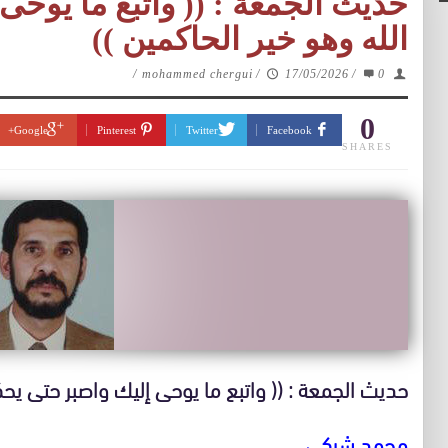
حديث الجمعة : (( واتبع ما يوحى
الله وهو خير الحاكمين ))
/
mohammed chergui
/
17/05/2026
/
0
0
Google+
Pinterest
Twitter
Facebook
SHARES
حديث الجمعة : (( واتبع ما يوحى إليك واصبر حتى يحكم
محمد شركي