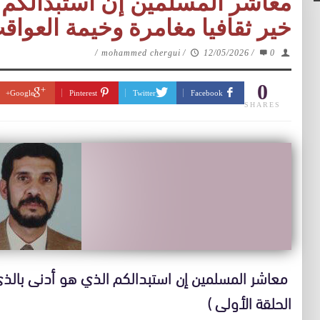
معاشر المسلمين إن استبدالكم ا
خير ثقافيا مغامرة وخيمة العواقب
/
mohammed chergui
/
12/05/2026
/
0
0
Google+
Pinterest
Twitter
Facebook
SHARES
معاشر المسلمين إن استبدالكم الذي هو أدنى بالذي
الحلقة الأولى )