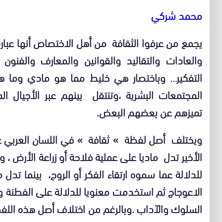
محمد شركي
يجمع من عرفوا الثقافة من أهل الاختصاص أنها عبار
والعادات والتقاليد والقوانين والمعارف والفنو
التفكير… وباختصار هي خليط مما هو مادي وما ه
المجتمعات البشرية ،وتنتقل بينهم عبر الأجيال ا
تميزهم عن بعضهم البعض.
ويختلف أصل لفظة » ثقافة » في اللسان العربي عن
الأخير تدل ماديا على عملية فلاحة أو زراعة الأرض ،
للدلالة عما سموه ارتقاء الفكر أو الروح، بينما تدل
الاعوجاج ثم استخدمت معنويا للدلالة على الفطنة 
السلوك والآداب .وبالرغم من اختلاف أصل هذه اللفظة