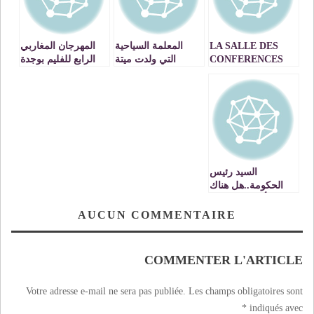
LA SALLE DES
المعلمة السياحية
المهرجان المغاربي
CONFERENCES
التي ولدت ميتة
الرابع للفليم بوجدة
D’IFRANE
بفاس
الورشات التقنية
ACCUEILLE LA
والفنية .. رؤية جديدة
4ème EDITION DU
لمفهوم التكوين
FESTIVAL
والتأطير
« AKHAM
INACHADEN » DE
LA REGION FES-
MEKNES
السيد رئيس
الحكومة..هل هناك
أمل بعد تجربة
النكسة!!‎
AUCUN COMMENTAIRE
COMMENTER L'ARTICLE
Votre adresse e-mail ne sera pas publiée.
Les champs obligatoires sont
*
indiqués avec