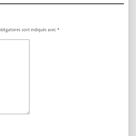
السلطات ا
أراضي
الع)
bligatoires sont indiqués avec
*