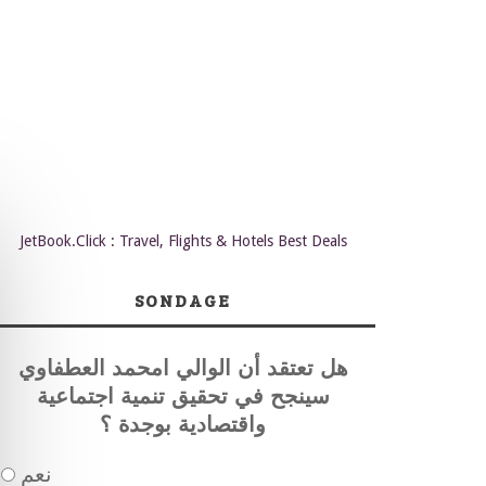
JetBook.Click : Travel, Flights & Hotels Best Deals
SONDAGE
هل تعتقد أن الوالي امحمد العطفاوي
سينجح في تحقيق تنمية اجتماعية
واقتصادية بوجدة ؟
نعم