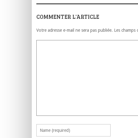
لجزائرية
قماد…مسجد ابن
عهد الحماية -الحلقة
117
عبد البر
 بمنطقة
رجة (بيان
بوجدة..VIDEO
COMMENTER L'ARTICLE
Votre adresse e-mail ne sera pas publiée.
Les champs o