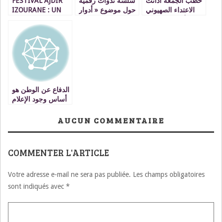
FESTIVAL AJDIR
سلسة ندوات رقمية
خطب الجمعة أدانت
IZOURANE : UN
حول موضوع « أدوار
الاعتداء الصهيوني
PROGRAMME
الفاعلين المحليين
على الأرض المقدسة
RICHE ET VARIE
والجهويين في تدبير
وأهلها لذا يتعين على
POUR
أزمة جائحة كورونا
وزير الأوقاف أن
COMMEMORER LE
على مستوى جهة
يقدم لي اعتذارا على
DISCOURS ROYAL
الشرق »
توقيفي عن الخطابة
D’AJDIR
يوم أدنت صفقة
القرن
الدفاع عن الوطن هو
أساس وجود الإعلام
AUCUN COMMENTAIRE
COMMENTER L'ARTICLE
Votre adresse e-mail ne sera pas publiée.
Les champs obligatoires
sont indiqués avec
*