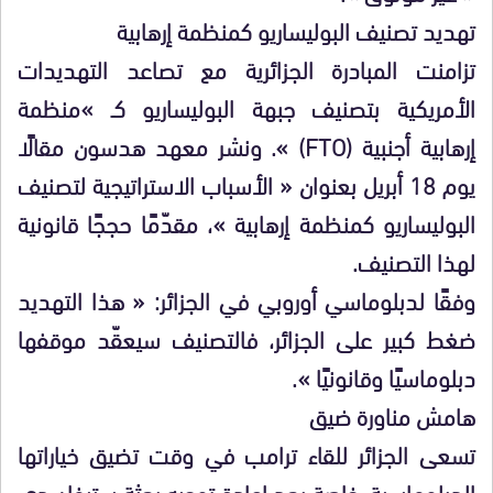
تهديد تصنيف البوليساريو كمنظمة إرهابية
تزامنت المبادرة الجزائرية مع تصاعد التهديدات
الأمريكية بتصنيف جبهة البوليساريو كـ »منظمة
إرهابية أجنبية (FTO) ». ونشر معهد هدسون مقالًا
يوم 18 أبريل بعنوان « الأسباب الاستراتيجية لتصنيف
البوليساريو كمنظمة إرهابية »، مقدّمًا حججًا قانونية
لهذا التصنيف.
وفقًا لدبلوماسي أوروبي في الجزائر: « هذا التهديد
ضغط كبير على الجزائر، فالتصنيف سيعقّد موقفها
دبلوماسيًا وقانونيًا ».
هامش مناورة ضيق
تسعى الجزائر للقاء ترامب في وقت تضيق خياراتها
الدبلوماسية، خاصة بعد إعادة توجيه بعثة ستيفان دي