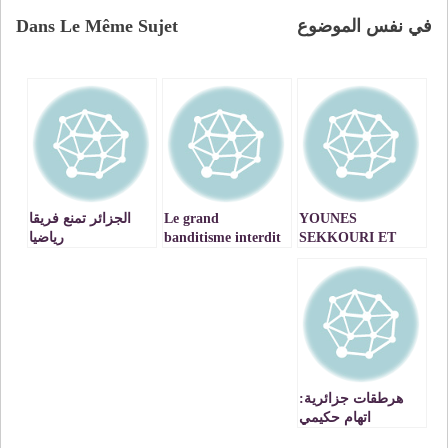
في نفس الموضوع
Dans Le Même Sujet
YOUNES
Le grand
الجزائر تمنع فريقا
SEKKOURI ET
banditisme interdit
رياضيا
KARIM KASSI
de séjour au Maroc
ل »بوليساريو »
LAHLOU
الانفصالية من لقاء
DONNENT LE
فريق الحركة
COUP D’ENVOIE
الجزائرية القبائلية
DES CAEDELs DE
(MAK) الانفصالية
LA REGION DE
في بطولة
MARRAKECH-
»الكونيفا »
SAFI
هرطقات جزائرية:
اتهام حكيمي
المغربي باستفزاز