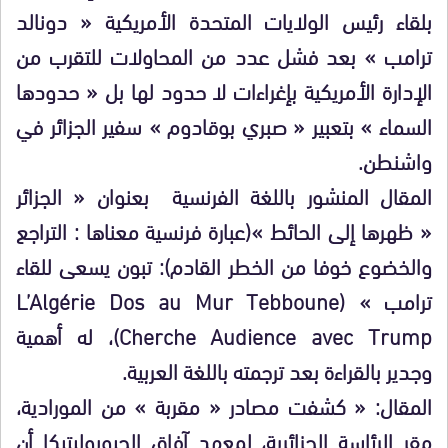
بلقاء رئيس الولايات المتحدة الأمريكية « دونالد
ترامب » بعد فشل عدد من المحاولات للتقرب من
الإدارة الأمريكية بإغراءات لا حدود لها بل « حدودها
السماء » بتعبير « صبري بوقادوم » سفير الجزائر في
واشنطن.
المقال المنشور باللغة الفرنسية بعنوان « الجزائر
« ظهرها إلى الحائط »(عبارة فرنسية معناها : التراجع
والخضوع خوفا من الخطر القادم): تبون يسعى للقاء
ترامب » (L’Algérie Dos au Mur Tebboune
Cherche Audience avec Trump)، له أهمية
وجدير بالقراءة بعد ترجمته باللغة العربية.
المقال: « كشفت مصادر « مقربة » من المورادية،
مقر الرئاسة الجزائرية، لمعهد آفاق الجيوبوليتيكا أن