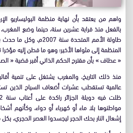
واهم من يعتقد بأن نهاية منظمة البوليساريو الإر
بالفعل منذ قرابة عشرين سنة، حينما وضع المغرب، 
طاولة الأمم المتحدة سنة
المنظمة إلى مثواها الأخير؛ وهو ما فطن إليه مؤخرا ن
« عطاف » بأن مقترح الحكم الذاتي أقبر قضية « الصحرا
منذ ذلك التاريخ، والمغرب يشتغل على تنمية أقالي
عالمية تستقطب عشرات أضعاف السياح الذين تستقب
مواطنوها بلا ماء أو كهرباء أو دواء، وكأنهم أش
إشعال النار بحك الحجر ليجسدوا العصر الحجري، بكل 