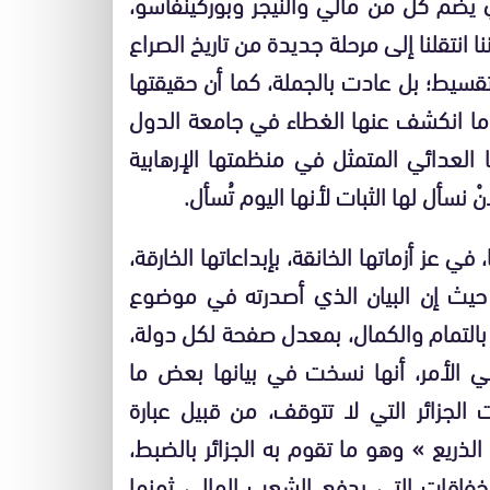
ي يضم كل من مالي والنيجر وبوركينفاسو،
نا انتقلنا إلى مرحلة جديدة من تاريخ الصراع
لتقسيط؛ بل عادت بالجملة، كما أن حقيقتها
بعدما انكشف عنها الغطاء في جامعة الدول
العدائي المتمثل في منظمتها الإرهابية
 نسأل لها الثبات لأنها اليوم تُسأل.
في عز أزماتها الخانقة، بإبداعاتها الخارقة،
 حيث إن البيان الذي أصدرته في موضوع
التمام والكمال، بمعدل صفحة لكل دولة،
 الأمر، أنها نسخت في بيانها بعض ما
الجزائر التي لا تتوقف، من قبيل عبارة
ذريع » وهو ما تقوم به الجزائر بالضبط،
خفاقات التي يدفع الشعب المالي ثمنها