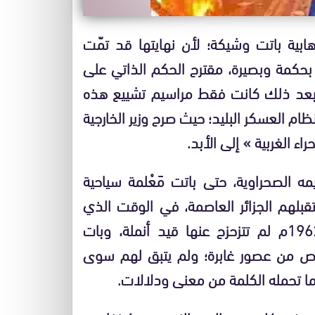
هابية باتت وشيكة؛ لأن نهايتها قد تمّت
بحكمة وبصيرة، مقترح الحكم الذاتي على
 2007م، وكل ما حدث بعد ذلك كانت فقط مراسيم تشييع هذه
ظام العسكر البليد؛ حيث صرح وزير الخارجية
ء الغربية » إلى الأبد.
مه الصحراوية، حتى باتت مَعْلمة سياحية
لهم الجزائر العاصمة، في الوقت الذي
ظلت فيه دويلة الجزائر راكدة على أعتاب سنة 1962م لم تتزحزح عنها قيد أنملة، وبات
خاص من عصور غابرة؛ ولم يتبق لهم سوى
ما تحمله الكلمة من معنى ودلالات.