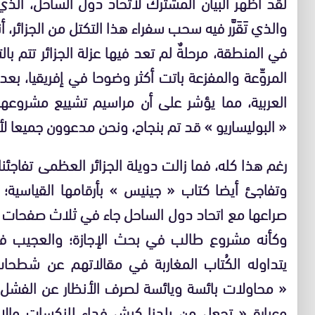
لقد أظهر البيان المشترك لاتحاد دول الساحل، الذ
والذي تَقَرَّر فيه سحب سفراء هذا التكتل من الجزائر، أن
في المنطقة، مرحلةٌ لم تعد فيها عزلة الجزائر تتم با
المروِّعة والمفزعة باتت أكثر وضوحا في إفريقيا، 
العربية، مما يؤشر على أن مراسيم تشييع مشروعها 
« البوليساريو » قد تم بنجاح، ونحن مدعوون جميعا لأنْ
رغم هذا كله، فما زالت دويلة الجزائر العظمى تفاجئنا، 
وتفاجئ أيضا كتاب « جينيس » بأرقامها القياسية؛
صراعها مع اتحاد دول الساحل جاء في ثلاث صفحات ب
وكأنه مشروع طالب في بحث الإجازة؛ والعجيب في
يتداوله الكُتاب المغاربة في مقالاتهم عن شطحات 
« محاولات بائسة ويائسة لصرف الأنظار عن الفشل ال
وعبارة « تجعل من بلدنا كبش فداء للنكسات والإ