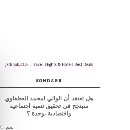
JetBook.Click : Travel, Flights & Hotels Best Deals
SONDAGE
هل تعتقد أن الوالي امحمد العطفاوي
سينجح في تحقيق تنمية اجتماعية
واقتصادية بوجدة ؟
نعم