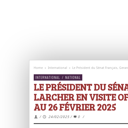
Home
»
International
»
Le Président du Sénat Français, Gerard 
INTERNATIONAL
/
NATIONAL
LE PRÉSIDENT DU SÉN
LARCHER EN VISITE O
AU 26 FÉVRIER 2025
/
24/02/2025
/
0
/