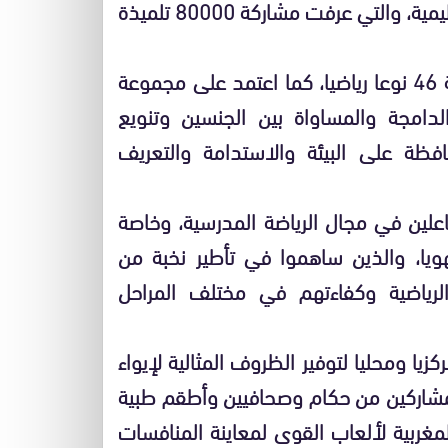
2011-2010 المتأهلين عن البطولات الجهوية والإقليمية، والتي عرفت مشاركة 80000 تلميذة
وشمل برنامج النشاط الرياضي المدرسي لهذه السنة 46 نوعا رياضيا، كما اعتمد على مجموعة
الدامجة والمساواة بين الجنسين وتنويع
فظة على البيئة والاستدامة والتعريف
اعلين في مجال الرياضة المدرسية، وخاصة
وجهويا، والذين ساهموا في تأطير نخبة من
 الرياضية وكفاءتهم في مختلف المراحل
ا ومحليا لتوفير الظروف المثالية لإيواء
لمشاركين من حكام وصحافيين وأطقم طبية
مغربية لألعاب القوى لمعاينة المنافسات