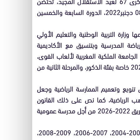
احتفاء بالذكرى 47 للمسيرة الخضراء المظفرة والذكرى 67 لعيد الاستقلال المجيد، تحتضن
مدينة السعيدية خلال الفترة الممتدة من 04 إلى 08 دجنبر2022، الدورة السابعة والخمسين
 وزارة التربية الوطنية والتعليم الأولي
لرياضة المدرسية وبتنسيق مع الأكاديمية
الجامعة الملكية المغربية لألعاب القوى،
في مرحلتين: المرحلة الأولى من 04 إلى 06 دجنبر 2022 خاصة بفئة الذكور، والمرحلة الثانية من
ى تنويع وتعميم الممارسة الرياضية وجعل
اهب الرياضية، كما نص على ذلك القانون
الإطار 51.17 والنموذج التنموي الجديد وخارطة الطريق 2022-2026 من أجل مدرسة عمومية
ويخوض منافساتها، 864 تلميذة وتلميذا، مواليد 2005-2004، 2007-2006، 2009-2008،