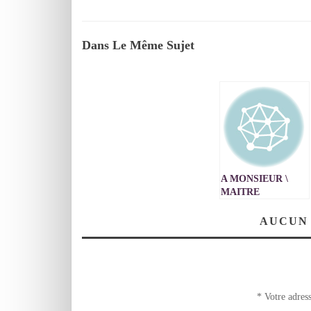
Dans Le Même Sujet
A MONSIEUR \
MAITRE
CHANTEUR DU
FRAN9AIS
AUCUN
*
Votre adress