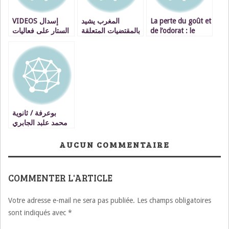
VIDEOS إسدال
المغرب يشيد
La perte du goût et
الستار على فعاليات
بالمقتضيات المتعلقة
de l’odorat : le
المهرجان المغاربي
بالصحراء المغربية
signe presque
للفيلم الروائي
التي تضمنها قانون
certain d’une
القصير بوجدة
المالية برسم سنة
atteinte par le
2017 للولايات
Covid-19
المتحدة الأمريكية
بوعرفة / ثانوية
محمد علبد الجابري
تنظم النسخة الثانية
لايام الابواب
AUCUN COMMENTAIRE
المفتوحة
COMMENTER L'ARTICLE
Votre adresse e-mail ne sera pas publiée.
Les champs obligatoires
sont indiqués avec
*