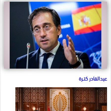
عبدالقادر كتــرة