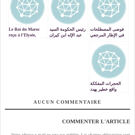
فوضى المصطلحات
رئيس الحكومة السيد
Le Roi du Maroc
في الإطار المرجعي
عبد الإله ابن كيران
reçu à l’Elysée,
للمواكبة التخصصية
يحل بلندن للمشاركة
nouveau
للمشروع الشخصي
في المنتدى
témoignage de la
للمتعلم
الاقتصادي الإسلامي
relation
العالمي
d’exception qui lie
la France et le
Maroc.
الحجرات المفككة
واقع خطير يهدد
المتعلمين والأطر
التربوية والإدارية
AUCUN COMMENTAIRE
COMMENTER L'ARTICLE
Votre adresse e-mail ne sera pas publiée.
Les champs obligatoires sont