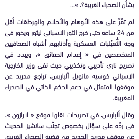
بشأن الصحراء الغربية؟. »…
لم تمُرَّ على هذه الأوهام والأحلام والهرطقات أقل
من 24 ساعة حتى خرج الثور الاسباني ليثور ويخور في
وجه الثُّعيْلبات العسكرية وأذنابهم أشباه الصحافيين
المتخصصين في « إعدام الحقائق »، ويبدد في
تصريح ناري تأديبي وتكذيبي حيث نفى وزير الخارجية
الإسباني خوسيه مانويل ألباريس، تراجع مدريد عن
موقفها المتمثل في دعم الحكم الذاتي في الصحراء
المغربية.
وقال ألباريس، في تصريحات نقلها موقع « لارازون »،
في ردّه على سؤال بخصوص تجنّب سانشيز الحديث
عن موقف مدريد الجديد من قضية الصحراء الغربية،