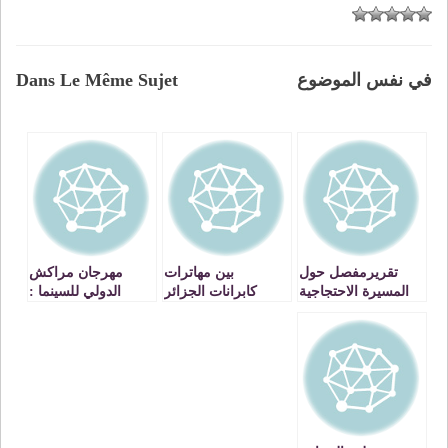
في نفس الموضوع
Dans Le Même Sujet
تقريرمفصل حول
بين مهاترات
مهرجان مراكش
المسيرة الاحتجاجية
كابرانات الجزائر
الدولي للسينما :
بجرادة يوم: 28
ورصانة ملك
وقفة احتجاجية
يوليوز 2011
المغرب !
للفنان المحضور
احمد السنوسي –
بزيز –