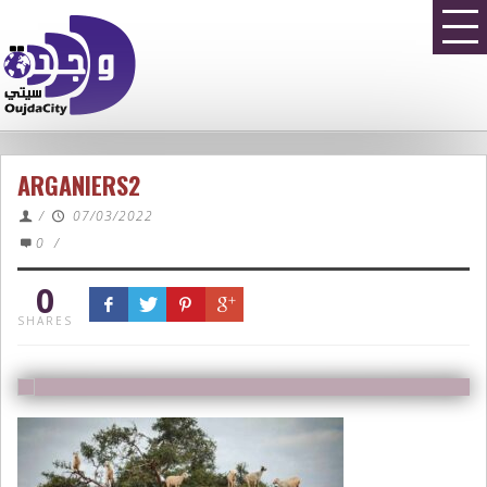
ARGANIERS2
/
07/03/2022
0
/
0
SHARES