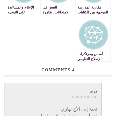
مقاربة المدرسة
الغش في
الإعلام والمساعدة
الموجهة بين الكتابات
الامتحانات: ظاهرة
على التوجيه
النظرية والممارسة
تتطور وتستفحل
بالمؤسسات التعليمية
الميدانية
الخصوصية
أسس ومرتكزات
الإصلاح التعليمي
الجزء السادس: واقع
المؤسسات
COMMENTS
4
المجتمعية وآثارها
على الطفل/ المتعلم
مريم
20/09/2008 AT 18:56
تحية إلى الأخ نهاري