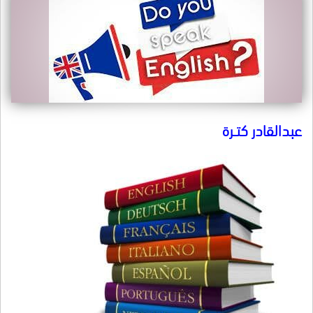
عبدالقادر كتــرة