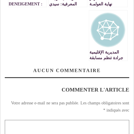
نهاية العولمـة
المعرفية: سيدي
DENEIGEMENT :
الحبيب بن المصطفى
LE RESEAU
سيناصر (1843-
ROUTIER
1906)- الحلقة 110
D’IFRANE
OUVERT A LA
CIRCULATION
DANS DE
MEILLEURES
CONDITIONS
المديرية الإقليمية
جرادة تنظم مسابقة
إقليمية إبداعية عن
بعد في مجال إنتاج
AUCUN COMMENTAIRE
ربورتاج أو تصوير
فيديو حول مهنة من
المهن
COMMENTER L'ARTICLE
Votre adresse e-mail ne sera pas publiée.
Les champs obligatoires sont
*
indiqués avec