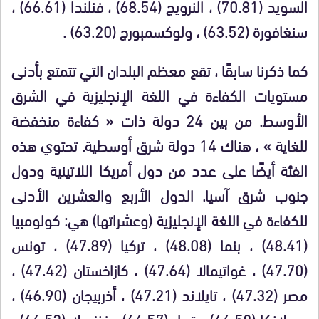
السويد (70.81) ، النرويج (68.54) ، فنلندا (66.61) ،
سنغافورة (63.52) ، ولوكسمبورج (63.20) .
كما ذكرنا سابقًا ، تقع معظم البلدان التي تتمتع بأدنى
مستويات الكفاءة في اللغة الإنجليزية في الشرق
الأوسط. من بين 24 دولة ذات « كفاءة منخفضة
للغاية » ، هناك 14 دولة شرق أوسطية. تحتوي هذه
الفئة أيضًا على عدد من دول أمريكا اللاتينية ودول
جنوب شرق آسيا. الدول الأربع والعشرين الأدنى
للكفاءة في اللغة الإنجليزية (وعشراتها) هي: كولومبيا
(48.41) ، بنما (48.08) ، تركيا (47.89) ، تونس
(47.70) ، غواتيمالا (47.64) ، كازاخستان (47.42) ،
مصر (47.32) ، تايلاند (47.21) ، أذربيجان (46.90) ،
سريلانكا (46.58) ، قطر (46.57) ، فنزويلا (46.53) ،