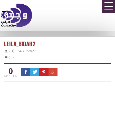
LEILA_BIDAH2
/
14/10/2021
0
/
0
SHARES