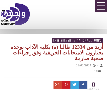
ENSEIGNEMENT
/
NATIONAL
/
UMPO
أزيد من 12334 طالبا (ة) بكلية الآداب بوجدة
يجتازون الامتحانات الخريفية وفق إجراءات
صحية صارمة
23/02/2021
/
/
0
0
SHARES