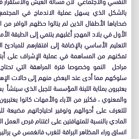
النفسي والاجتماعي لأن مسألة العيش والاستقرار ف
بالشكل الذي يسهل عملية الاندماج في المجتم
ضحاياها الأطفال الذين لم ينالوا حظهم الوافر من الرع
الأول في بلاد المهجر أغلبهم ينتمي إلى الطبقة الأمي
التعليم الأساسي بالإضافة إلى افتقارهم للمبادئ الأ
تمكنهم من المساهمة في عملية الإشراف على أبنا
مراحل النمو وخصوصا فترة المراهقة التي تحتاج إل
سلوكهم مما أدى عند البعض منهم إلى حالات الإهما
يعتبرون بمثابة اللبنة المؤسسة للجيل الذي سينشأ ب
والمعنوي ، فكثير من الآباء والأمهات كانوا يعتبرو
للتعرف على أحوالهم وتوفير احتياجاتهم مضيعة ل
المادي بالنسبة للمتهافتين على اغتنام فرص العمل 
انساق وراء المظاهر البراقة للغرب فانغمس في براثين 