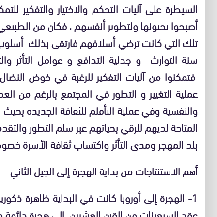
السيطرة على آليات التحكم والاختيار والتفكير للتم
أصبحوا يحيونها ولتطوير أنفسهم ، فكان من الطبيع
تلك التي كانت ترضي أسلافهم فارتقى بذلك أسلو
سنة التوارث و جدلية التدافع و عوامل التأثر والتأ
فتمكنوا من آليات التفكير للرغبة في خوض النضا
عملية التغيير و التطور في المجتمع بالرغم من ال
والنفسية وفي عملية التأقلم للثقافة الجديدة بحي
المتاحة لديهم للرقي بحياتهم عبر سلم التطور والتقد
بلد المهجر ومدى التأثر واكتساب ثقافة الأسرة خصوص
أهم الاستنتاجات من بداية الهجرة إلى الجيل الثاني
1- الهجرة إلى أوروبا كانت في البداية ظاهرة ذكو
عقد السبعينات من القرن العشرين، إلى هجرة دائمة وع