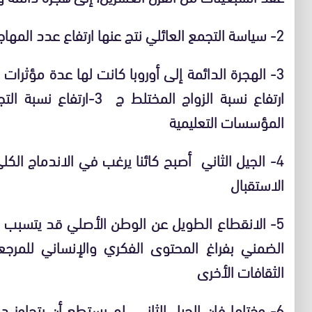
2- سياسة التجمع العائلي نتج عنها ارتفاع عدد المهاجرين من النساء والأطفال والشباب
المؤسسات التعليمية
4- الجيل الثاني أصبح كائنا يرغب في الاندماج الك
الاستقبال
5- الانقطاع الطويل عن الوطن الأصلي قد يتسبب ف
الضمني بفراغ المحتوى الفكري والإنساني للمرجع
الثقافات الأخرى
6- وختاما فإن الجيل الثاني لم يستطع أن يتجاوز