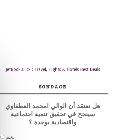
JetBook.Click : Travel, Flights & Hotels Best Deals
SONDAGE
هل تعتقد أن الوالي امحمد العطفاوي
سينجح في تحقيق تنمية اجتماعية
واقتصادية بوجدة ؟
نعم