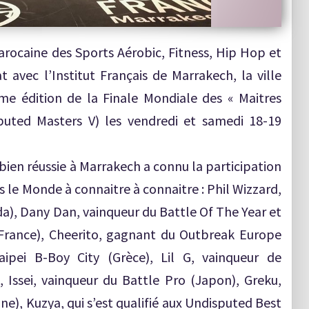
arocaine des Sports Aérobic, Fitness, Hip Hop et
at avec l’Institut Français de Marrakech, la ville
me édition de la Finale Mondiale des « Maitres
puted Masters V) les vendredi et samedi 18-19
en réussie à Marrakech a connu la participation
s le Monde à connaitre à connaitre : Phil Wizzard,
da), Dany Dan, vainqueur du Battle Of The Year et
rance), Cheerito, gagnant du Outbreak Europe
aipei B-Boy City (Grèce), Lil G, vainqueur de
Issei, vainqueur du Battle Pro (Japon), Greku,
e), Kuzya, qui s’est qualifié aux Undisputed Best