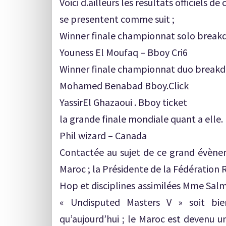
Voici d.ailleurs les resultats officiels d
se presentent comme suit ;
Winner finale championnat solo breakd
Youness El Moufaq – Bboy Cri6
Winner finale championnat duo breakd
Mohamed Benabad Bboy.Click
YassirEl Ghazaoui . Bboy ticket
la grande finale mondiale quant a elle.
Phil wizard – Canada
Contactée au sujet de ce grand évène
Maroc ; la Présidente de la Fédération 
Hop et disciplines assimilées Mme Salma
« Undisputed Masters V » soit bie
qu’aujourd’hui ; le Maroc est devenu u