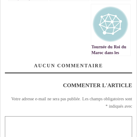
Province d’Ifrane
العربي.. وقفة مع
Décrochent le label
خطاب الملك محمد
Pavillon Vert
السادس
Tournée du Roi du
Maroc dans les
pays du Golfe : un
succès
AUCUN COMMENTAIRE
multidimensionnel,
diplomatique,
économique,
COMMENTER L'ARTICLE
géostratégique et
sécuritaire.
Votre adresse e-mail ne sera pas publiée.
Les champs obligatoires sont
*
indiqués avec