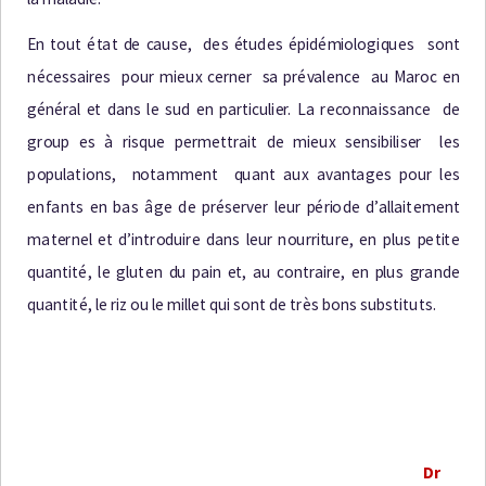
E
n
t
o
u
t
é
t
a
t
d
e
c
a
u
s
e
,
d
e
s
é
t
ud
e
s
é
p
i
d
é
m
i
o
l
o
g
i
q
u
e
s
s
o
n
t
n
éce
s
s
a
i
r
e
s
p
o
u
r
m
i
e
u
x
c
e
r
n
e
r
s
a
p
r
é
v
a
l
e
n
c
e
a
u
M
a
r
o
c
e
n
g
é
n
é
r
a
l
e
t
d
a
n
s
l
e
s
u
d
e
n
p
a
r
t
i
c
u
l
i
e
r.
L
a
r
e
c
on
n
a
i
s
s
a
n
c
e
d
e
g
r
o
u
p
e
s à r
i
s
q
u
e
p
e
r
m
e
t
t
r
a
i
t
d
e
m
i
e
u
x
s
e
n
s
i
b
il
i
s
e
r
l
e
s
p
op
u
l
a
t
i
on
s
,
no
t
a
mme
n
t
q
u
a
n
t
a
u
x
a
v
a
n
t
a
g
e
s
po
u
r
l
e
s
e
n
f
a
n
t
s
e
n
b
a
s
â
g
e
d
e
p
r
é
s
e
r
v
e
r
l
e
u
r
p
é
r
i
od
e
d
’
a
ll
a
i
t
em
e
n
t
m
a
t
e
r
n
e
l
e
t
d
’
i
n
t
r
od
u
i
r
e
d
a
n
s
l
e
u
r
n
o
u
rr
it
u
r
e
,
e
n
p
l
u
s
p
e
ti
t
e
q
u
a
n
ti
t
é
,
l
e
g
l
u
t
e
n
d
u
p
a
i
n
e
t
,
a
u
c
o
n
t
r
a
i
r
e
,
e
n
p
l
u
s
g
r
a
nd
e
q
u
a
n
t
i
t
é
,
l
e r
i
z
o
u
l
e
m
i
l
l
e
t
q
u
i
s
o
n
t
d
e
t
r
è
s
bon
s
s
ub
s
t
it
u
t
s
.
D
r