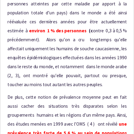
p
e
r
s
on
n
e
s
a
t
t
e
i
n
t
e
s
p
a
r
c
e
t
t
e
m
a
l
a
d
i
e
p
a
r
a
pp
o
rt à
l
a
p
o
p
u
l
a
t
i
o
n
t
o
t
a
l
e
d
’
u
n
p
a
y
s
)
d
a
n
s
l
e
m
o
nd
e a
é
t
é
a
i
n
s
i
r
é
é
v
a
l
u
é
e
c
e
s
d
e
r
n
i
è
r
e
s
a
nn
ée
s
p
o
u
r
ê
t
r
e
a
c
t
u
e
l
l
e
m
e
n
t
e
s
t
i
mé
e
à
e
n
v
i
r
o
n
1
%
d
e
s
p
er
s
o
nn
e
s
(
c
on
t
re
0
,
3 à
0
,
5 %
p
r
éc
é
d
emm
e
n
t
).
A
l
o
r
s
q
u
’
o
n a
c
r
u
l
o
n
g
t
em
p
s
q
u
’
e
l
l
e
a
ff
e
c
t
a
i
t
u
n
i
q
u
eme
n
t
l
e
s
h
u
m
a
i
n
s
d
e
s
o
u
c
h
e
c
a
u
c
a
s
i
e
n
n
e
,
l
e
s
e
n
q
u
ê
t
e
s
é
p
i
d
é
m
i
o
l
o
g
i
q
u
e
s
e
ff
e
c
t
u
ée
s
d
a
n
s
l
e
s
a
n
n
ée
s
199
0
d
a
n
s
l
e r
e
s
t
e
d
u
m
on
d
e
,
e
t
n
o
t
amme
n
t
d
a
n
s
l
e
m
on
d
e
a
r
a
b
e
(2, 3)
,
o
n
t
m
o
n
t
r
é
q
u
’
e
ll
e
po
u
v
a
it
,
p
a
r
t
o
u
t
o
u
p
r
e
s
q
u
e
,
t
o
u
c
h
e
r
a
u
m
o
i
n
s
t
o
u
t
a
u
t
a
n
t
l
e
s
a
u
t
r
e
s
p
e
u
p
l
e
s
.
D
e
p
l
u
s
,
c
e
t
t
e
n
o
t
i
o
n
d
e
p
r
é
v
a
l
e
n
c
e
m
o
y
e
n
n
e
p
e
u
t
e
n
f
a
i
t
a
u
s
s
i
c
a
c
h
e
r
d
e
s
s
i
t
u
a
ti
on
s
t
r
è
s
d
i
s
p
a
r
a
t
e
s
s
e
l
o
n
l
e
s
g
r
o
u
p
e
me
n
t
s
h
u
m
a
i
n
s
e
t
l
e
s
r
é
g
i
o
n
s
d
’
u
n
m
êm
e
p
a
y
s
.
A
i
n
s
i
,
d
e
s
é
t
ud
e
s
m
e
n
ée
s
e
n
199
9
a
v
e
c
l
’
O
M
S
(4)
o
n
t r
é
v
é
l
é
u
n
e
p
ré
v
a
l
e
n
c
e t
rè
s f
o
r
te
d
e
5
,
6 %
a
u
s
e
i
n
d
e
p
o
p
u
l
a
t
i
o
n
s