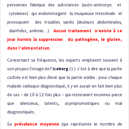
p
e
r
s
o
nn
e
s
f
a
b
r
i
q
u
e
d
e
s
s
ub
s
t
a
n
ce
s (
a
u
t
o
–
a
n
t
i
c
o
r
p
s
e
t
c
y
t
o
k
i
n
e
s
)
q
u
i
e
n
d
o
m
m
a
g
e
n
t
l
a
m
u
q
u
e
u
s
e
i
n
t
e
s
t
i
n
a
l
e
e
t
p
r
ov
oq
u
e
n
t
d
e
s
t
r
o
u
b
l
e
s
v
a
r
i
é
s (
do
u
l
e
u
r
s
a
b
d
o
m
i
n
a
l
e
s
,
d
i
a
r
r
h
é
e
s
,
a
n
é
m
i
e
…
)
.
A
u
c
u
n t
r
a
i
t
e
m
e
n
t
n
’
e
x
i
s
te à
c
e
j
o
u
r
h
o
r
m
i
s
la suppression
d
u
p
a
t
h
og
è
n
e
,
l
e
g
l
u
t
e
n,
dans l’alimentation
.
C
o
n
c
e
r
n
a
n
t
s
a
f
r
é
q
u
e
n
c
e
,
l
e
s
e
xp
e
r
t
s
e
m
p
l
o
i
e
n
t
s
o
uv
e
n
t à
s
o
n
p
r
o
p
o
s
l
’
i
m
a
g
e
d
e
l
’
i
ce
b
er
g
(1)
c
’
e
s
t à
d
i
r
e
q
u
e
l
a
p
a
r
t
i
e
c
a
c
h
é
e
e
s
t
b
i
e
n
p
l
u
s
é
l
e
v
é
q
u
e
l
a
p
a
r
t
i
e
v
i
s
i
b
l
e :
po
u
r
c
h
a
q
u
e
m
a
l
a
d
e
c
œ
l
i
a
q
u
e
d
i
a
gno
s
t
i
q
u
é
,
i
l y
e
n
a
u
r
a
i
t
e
n
f
a
i
t
b
i
e
n
p
l
u
s
d
e
c
a
s –
d
e
1
0 à
1
2
f
o
i
s
p
l
u
s –
q
u
i
r
e
s
t
e
r
a
i
e
n
t
i
n
c
o
n
n
u
s
p
a
r
c
e
q
u
e
s
i
l
e
n
c
i
e
ux
,
l
a
t
e
n
t
s
,
a
s
y
m
p
t
o
m
a
t
i
q
u
e
s
o
u
m
a
l
d
i
a
g
n
o
s
ti
q
u
é
s
.
S
a
p
ré
v
a
l
e
n
c
e
m
o
y
e
n
n
e
(
q
u
i
r
e
p
r
é
s
e
n
t
e
l
e
no
m
b
r
e
d
e