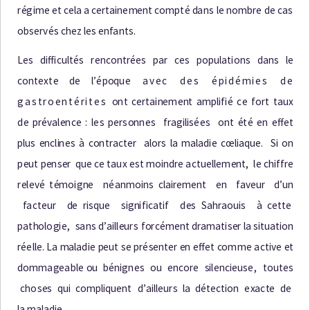
r
é
g
i
m
e
e
t
c
e
l
a a
c
e
r
t
a
i
n
e
m
e
n
t
c
o
m
p
t
é
d
a
n
s
l
e
n
o
m
b
r
e
d
e
c
a
s
o
b
s
e
r
v
é
s
c
h
e
z
l
e
s
e
n
f
a
n
t
s
.
L
e
s
d
i
ff
i
c
u
l
t
é
s
r
e
n
c
o
n
t
r
ée
s
p
a
r
ce
s
p
o
p
u
l
a
t
i
on
s
d
a
n
s
l
e
c
o
n
t
e
x
t
e
d
e
l
’
é
p
oq
u
e
avec des épidémies de
gastroentérites
o
n
t
c
e
r
t
a
i
n
eme
n
t
am
p
l
i
f
i
é
c
e f
o
r
t
t
a
u
x
d
e
p
r
é
v
a
l
e
n
c
e :
l
e
s
p
e
r
s
o
nn
e
s
f
r
a
g
il
i
s
ée
s
o
n
t
é
t
é
e
n
e
ff
e
t
p
l
u
s
e
n
c
l
i
n
e
s à
c
o
n
t
r
ac
t
e
r
a
l
o
r
s
l
a
m
a
l
a
d
i
e
c
œ
li
a
q
u
e
.
S
i
o
n
p
e
u
t
p
e
n
s
e
r
q
u
e
c
e
t
a
u
x
e
s
t
m
o
i
nd
r
e
a
c
t
u
e
l
l
em
e
n
t
,
l
e
c
h
i
f
f
r
e
r
e
l
e
v
é
t
é
m
o
i
g
n
e
n
é
a
n
m
o
i
n
s
c
l
a
i
r
em
e
n
t
e
n
f
a
v
e
u
r
d
’
u
n
f
a
c
t
e
u
r
d
e r
i
s
q
u
e
s
i
g
n
i
f
i
c
a
ti
f
d
e
s
S
a
h
r
a
o
u
i
s
à
c
e
t
t
e
p
a
t
ho
l
o
g
i
e
,
s
a
n
s
d
’
a
il
l
e
u
r
s f
o
r
c
éme
n
t
d
r
a
m
a
t
i
s
e
r
l
a
s
it
u
a
ti
o
n
r
ée
l
l
e
.
L
a
m
a
l
a
d
i
e
p
e
u
t
s
e
p
r
é
s
e
n
t
e
r
e
n
e
ff
e
t
c
o
mm
e
a
c
t
i
v
e
e
t
d
o
m
m
a
g
e
a
b
l
e
o
u
b
é
n
i
gn
e
s
o
u
e
n
c
o
r
e
s
i
l
e
n
c
i
e
u
s
e
,
t
o
u
t
e
s
c
ho
s
e
s
q
u
i
c
o
m
p
l
i
q
u
e
n
t
d
’
a
i
l
l
e
u
r
s
l
a
d
é
t
e
c
t
i
o
n
e
x
ac
t
e
d
e
l
a
m
a
l
a
d
i
e
.