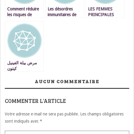
Comment réduire
Les désordres
LES FEMMES
les risques de
immunitaires de
PRINCIPALES
survenue de
notre organisme
VICTIMES DES
l’intolérance au
MALADIES AUTO-
gluten ou maladie
IMMUNES
cœliaque chez
l’enfant au Maroc
مرض بيلة الفينيل
كيتون
AUCUN COMMENTAIRE
COMMENTER L'ARTICLE
Votre adresse e-mail ne sera pas publiée.
Les champs obligatoires
sont indiqués avec
*