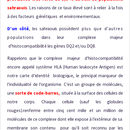
s
a
h
r
a
o
u
i
s
.
L
e
s r
a
i
s
o
n
s
d
e
c
e
t
a
u
x
é
l
e
v
é
s
o
n
t à r
e
l
i
e
r à
l
a
f
o
i
s
à
d
e
s
f
a
c
t
e
u
r
s
g
é
n
é
t
i
q
u
e
s
e
t
e
n
v
i
r
o
n
n
eme
n
t
a
u
x
.
D
’
u
n
c
ô
t
é
,
l
e
s
sahraouis
p
o
ss
è
d
ent
plus que d’autres
populations
d
a
n
s
l
e
u
r
c
o
m
p
l
e
x
e
m
a
j
e
u
r
d
’
h
i
s
t
o
c
o
m
p
a
t
i
b
i
li
t
é
l
e
s
g
è
n
e
s
DQ
2
e
t
/
o
u
DQ
8
.
Rappelons que le
c
o
m
p
l
e
x
e
m
a
j
e
u
r
d
’
h
i
s
t
o
c
o
m
p
a
t
i
b
i
li
t
é
encore appelé système HLA (Human leukocyte Antigen) est
n
o
t
r
e
c
a
r
t
e
d
’
i
d
e
n
t
i
t
é
b
i
o
l
o
g
i
q
u
e
,
le principal marqueur de
l’individualité de l’organisme. C’est un groupe de molécules,
une
sorte de code-barres,
située à la surface des cellules de
notre corps. Chaque cellule (sauf les globules
rouges).renferme entre cinq cent mille et un million de
molécules de ce complexe dont elle expose à l’extérieur de sa
membrane son contenu pour qu’il soit reconnu par les