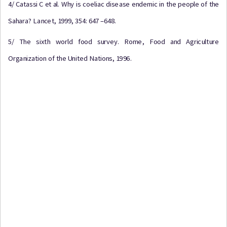
4/
C
a
t
a
ss
i C
e
t
a
l
.
W
h
y
i
s
c
o
e
l
i
a
c
d
i
s
ea
s
e
e
n
d
e
m
i
c
i
n
t
h
e
p
e
opl
e
o
f
t
h
e
S
a
h
a
r
a
? L
a
n
c
et
,
199
9
,
3
5
4
:
64
7
–
6
4
8
.
5/ T
h
e
s
i
x
t
h
w
o
r
l
d
f
oo
d
s
u
r
v
e
y
.
R
o
m
e
,
F
o
o
d
a
n
d
A
g
r
i
c
u
lt
u
r
e
O
r
g
a
n
i
z
a
t
i
o
n
o
f
t
h
e
U
n
it
e
d
N
a
t
i
on
s
,
1
9
9
6
.