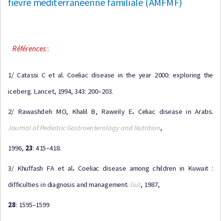
f
i
è
v
r
e
m
é
d
it
e
r
r
a
n
ée
nne
f
a
m
ili
a
l
e
(
A
M
F
M
F
)
R
é
f
é
r
e
n
ce
s
:
1/ C
a
ta
ss
i C
e
t
a
l
.
C
o
e
l
i
a
c
d
i
s
ea
s
e
i
n
t
h
e
y
e
a
r
2
00
0
:
e
xp
l
o
r
i
n
g
t
h
e
ice
b
e
r
g
.
L
a
n
c
e
t
,
19
9
4
,
3
4
3
:
2
0
0
–2
0
3
.
2/
Ra
w
a
s
h
d
e
h
M
O
,
K
h
a
l
i
l
B
,
R
a
w
eil
y
E
.
C
e
l
i
a
c
d
i
s
ea
s
e
i
n
A
r
a
b
s
.
J
o
u
r
n
a
l
o
f
P
e
di
a
t
r
i
c
G
a
s
t
r
o
e
n
t
e
r
ol
o
g
y
a
n
d
N
u
t
r
i
t
io
n
,
1
99
6
,
23
:
4
1
5–
4
1
8
.
3/
K
hu
ff
a
s
h
F
A
e
t
a
l
.
C
o
e
l
i
a
c
d
i
s
ea
s
e
a
m
on
g
c
h
il
d
r
e
n
i
n
K
u
w
a
i
t :
d
i
ff
i
c
u
l
t
ie
s
i
n
d
ia
g
no
s
i
s
a
n
d
m
a
n
a
g
e
m
e
n
t
.
G
u
t
,
19
8
7
,
2
8
:
1
5
9
5
–
1
59
9