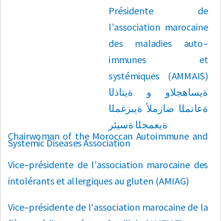
P
r
é
si
d
e
n
t
e de
l
’
a
ss
o
c
i
a
ti
on
m
a
r
o
ca
i
ne
d
e
s
m
a
l
a
d
i
e
s
a
u
t
o
–
i
m
m
un
e
s
e
t
s
y
st
é
m
i
qu
e
s
(
A
M
M
AI
S
)
ة
ي
س
ا
ه
ج
ل
و و
ة
ي
ت
ا
ذ
ل
ا
ة
ع
ا
ن
م
ل
ا
ض
ا
ز
ملأ
ة
ي
ب
ز
غم
ل
ا
ة
ي
عمج
ل
ا
ة
س
يئ
ر
C
h
a
i
r
w
o
m
a
n of
t
he
M
o
r
o
cca
n
A
u
t
o
i
m
m
une
a
nd
S
y
st
e
m
i
c
D
is
ea
s
e
s
A
ss
o
c
i
a
ti
on
V
i
ce
–
p
r
é
si
d
e
n
t
e de
l
’
a
ss
o
c
i
a
ti
on
m
a
r
o
ca
i
ne d
e
s
i
n
t
o
l
é
r
a
n
t
s
e
t
a
ll
e
r
g
i
qu
e
s
a
u
g
l
u
t
e
n
(
A
M
IAG
)
V
i
ce
–
p
r
é
si
d
e
n
t
e de
l
‘
a
ss
o
c
i
a
ti
on
m
a
r
o
c
a
i
ne de
l
a