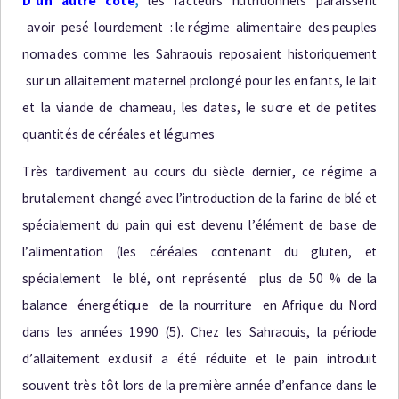
D
’
u
n
a
u
t
re
c
ô
t
é
,
l
e
s
f
a
c
t
e
u
r
s
n
u
t
r
it
i
o
nn
e
l
s
p
a
r
a
i
s
s
e
n
t
a
v
o
i
r
p
e
s
é
l
o
u
r
d
em
e
n
t
:
l
e
r
é
g
i
m
e
a
l
i
m
e
n
t
a
i
r
e
d
e
s
p
e
u
p
l
e
s
n
o
m
a
d
e
s
c
o
mm
e
l
e
s
S
a
h
r
a
o
u
i
s
r
e
p
o
s
a
i
e
n
t
h
i
s
t
o
r
i
q
u
em
e
n
t
s
u
r
u
n
a
ll
a
it
em
e
n
t
m
a
t
e
r
n
e
l
p
r
o
l
on
g
é
p
o
u
r
l
e
s
e
n
f
a
n
t
s
,
l
e
l
a
i
t
e
t
l
a
v
i
a
n
d
e
d
e
c
h
am
e
a
u
,
l
e
s
d
a
t
e
s
,
l
e
s
u
c
r
e
e
t
d
e
p
e
ti
t
e
s
q
u
a
n
ti
t
é
s
d
e
c
é
r
é
a
l
e
s
e
t
l
é
g
u
me
s
T
r
è
s
t
a
r
d
i
v
eme
n
t
a
u
c
o
u
rs
d
u
s
i
è
c
l
e
d
e
r
n
i
e
r
,
c
e
r
é
g
i
m
e a
b
r
u
t
a
l
em
e
n
t
c
h
a
ng
é
a
v
e
c
l
’
i
n
t
r
o
d
u
c
t
i
o
n
d
e
l
a
f
a
r
i
n
e
d
e
b
l
é
e
t
s
p
éc
i
a
l
eme
n
t
d
u
p
a
i
n
q
u
i
e
s
t
d
e
v
e
n
u
l
’
é
l
éme
n
t
d
e
b
a
s
e
d
e
l
’
a
l
i
me
n
t
a
ti
o
n (
l
e
s
c
é
r
é
a
l
e
s
c
o
n
t
e
n
a
n
t
d
u
g
l
u
t
e
n
,
e
t
s
p
é
c
i
a
l
e
m
e
n
t
l
e
b
l
é
,
o
n
t
r
e
p
r
é
s
e
n
t
é
p
l
u
s
d
e
5
0 %
d
e
l
a
b
a
l
a
n
c
e
é
n
e
r
g
é
t
i
q
u
e
d
e
l
a
no
u
r
r
it
u
re
e
n
A
f
r
i
q
u
e
d
u
N
o
rd
d
a
n
s
l
e
s
a
n
n
ée
s
1990 (5
). C
h
e
z
l
e
s
S
a
h
r
a
o
u
i
s
,
l
a
p
é
r
i
o
d
e
d
’
a
l
l
a
it
em
e
n
t
e
x
c
l
u
s
i
f a
é
t
é
r
é
d
u
i
t
e
e
t
l
e
p
a
i
n
i
n
t
r
o
d
u
i
t
s
o
u
v
e
n
t
t
r
è
s
t
ô
t
l
o
r
s
d
e
l
a
p
r
e
m
i
è
r
e
a
n
n
é
e
d
’
e
n
f
a
n
c
e
d
a
n
s
l
e