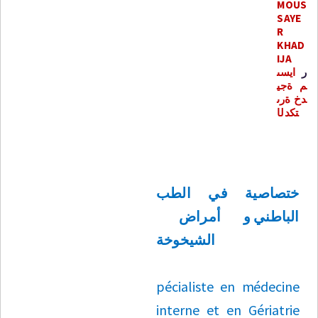
M
O
U
S
S
A
Y
E
R
K
H
A
D
I
J
A
ر
ا
يسى
م
ة
ج
ي
د
خ
ةر
ى
ت
ك
د
ل
ا
ختصاصية في الطب
الباطني و أمراض
الشيخوخة
p
éc
i
a
list
e
e
n
m
é
d
ec
i
ne
i
n
t
e
r
ne
e
t
e
n
G
é
r
i
a
t
r
i
e