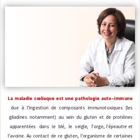
La
m
a
l
a
d
i
e
c
œ
li
a
qu
e
e
s
t
un
e
p
a
t
h
o
l
og
i
e
a
u
t
o
–
i
m
m
un
e
d
u
e à
l
’
i
ng
e
s
t
i
o
n
d
e
c
o
m
po
s
a
n
t
s
i
m
m
u
no
t
o
x
i
q
u
e
s (
l
e
s
g
li
a
d
i
n
e
s
n
o
t
a
m
m
e
n
t
)
a
u
s
e
i
n
d
u
g
l
u
t
e
n
e
t
d
e
p
r
o
t
é
i
n
e
s
a
pp
a
r
e
n
t
ée
s
d
a
n
s
l
e
b
l
é
,
l
e
s
e
i
g
l
e
,
l
’
o
r
g
e
,
l
’
é
p
e
a
u
t
re
e
t
l
’
a
v
o
i
n
e
.
A
u
c
o
n
t
a
c
t
d
e
c
e
g
l
u
t
e
n
,
l
’
o
r
g
a
n
i
s
m
e
d
e
c
e
r
t
a
i
n
e
s