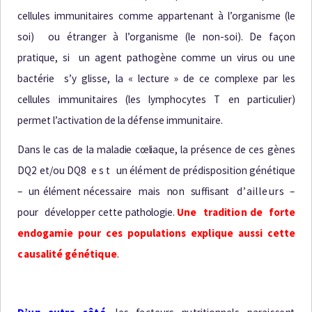
cellules immunitaires comme appartenant à l’organisme (le
soi) ou étranger à l’organisme (le non-soi). De façon
pratique, si un agent pathogène comme un virus ou une
bactérie s’y glisse, la « lecture » de ce complexe par les
cellules immunitaires (les lymphocytes T en particulier)
permet l’activation de la défense immunitaire.
Dans le cas de la maladie cœliaque, la présence de c
e
s
g
è
n
e
s
DQ
2
e
t
/
o
u
DQ
8
est
u
n
é
l
ém
e
n
t de prédisposition génétique
– un élément
n
éce
s
s
a
i
r
e
m
a
i
s
n
o
n
s
u
ff
i
s
a
n
t
d’ailleurs –
po
u
r
d
é
v
e
l
op
p
e
r
cette
pathologie.
U
n
e
t
r
a
d
i
t
i
o
n
d
e f
o
r
te
e
nd
og
am
i
e pour ces populations
e
x
p
l
i
q
u
e
a
u
ss
i
ce
tte
c
a
u
s
a
l
i
té
g
é
n
é
t
i
q
u
e
.