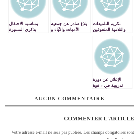
تكريم التلميذات
بلاغ صادر عن جمعية
بمناسبة الاحتفال
والتلاميذ المتفوقين
الأمهات والآباء و
بذكرى المسيرة
في حفل التميز
إدارة ثانوية عبد
الخضراء محاكمة
الدراسي على
المومن التأهلية
صورية ضد منتهكي
مستوى جهة الشرق
بوجدة
حقوق الإنسان
بمخيمات تندوف
الإعلان عن دورة
تدريبية في « قوة
الأهداف »
AUCUN COMMENTAIRE
COMMENTER L'ARTICLE
Votre adresse e-mail ne sera pas publiée.
Les champs obligatoires sont