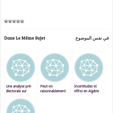
Dans Le Même Sujet
في نفس الموضوع
Une analyse pré-
Peut-on
Incertitudes et
électorale sur
raisonnablement
effroi en Algérie
l’Algérie (2ème
faire confiance aux
partie)
capacités de
l’Algérie dans la
lutte anti-terroriste