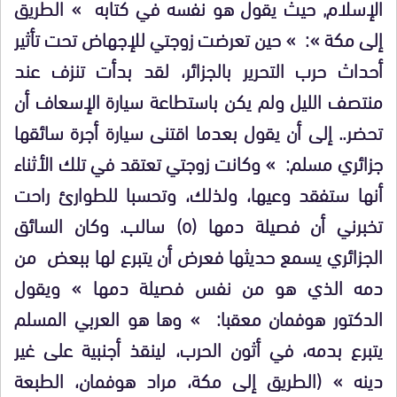
الإسلام, حيث يقول هو نفسه في كتابه » الطريق
إلى مكة »: » حين تعرضت زوجتي للإجهاض تحت تأثير
أحداث حرب التحرير بالجزائر، لقد بدأت تنزف عند
منتصف الليل ولم يكن باستطاعة سيارة الإسعاف أن
تحضر.. إلى أن يقول بعدما اقتنى سيارة أجرة سائقها
جزائري مسلم: » وكانت زوجتي تعتقد في تلك الأثناء
أنها ستفقد وعيها، ولذلك، وتحسبا للطوارئ راحت
تخبرني أن فصيلة دمها (o) سالب. وكان السائق
الجزائري يسمع حديثها فعرض أن يتبرع لها ببعض من
دمه الذي هو من نفس فصيلة دمها » ويقول
الدكتور هوفمان معقبا: » وها هو العربي المسلم
يتبرع بدمه، في أثون الحرب، لينقذ أجنبية على غير
دينه » (الطريق إلى مكة، مراد هوفمان، الطبعة