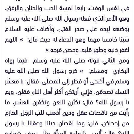
في نفس الوقت، رابعا لمسة الحب والحنان والرفق،
وهو الأمر الذي فعله رسول الله صلى الله عليه وسلم
بوضعه ليده على صدر الفتى، وأضاف عليه السلام
شيئا خامسا مهما وهو الدعاء له حيث قال: » اللهم
اغفر ذنبه وطهر قلبه، وحصن فرجه »
ومن الثاني قوله صلى الله عليه وسلم فيما رواه
البخاري ومسلم: » خرج رسول الله صلى الله عليه
وسلم في أضحى أو فطر إلى المصلى، فقال: يا معشر
النساء تصدقن، فإني أريتكن أكثر أهل النار، فقلن، وبم
يا رسول الله؟ قال: تكثرن اللعن وتكفرن العشير، ما
رأيت من ناقصات عقل ودين أذهب للب الرجل الحازم
من إحداكن. قلن: وما نقصان ديننا وعقلنا يا رسول
الله؟ قال: أليس شهادة المرأة مثل نصف شهادة