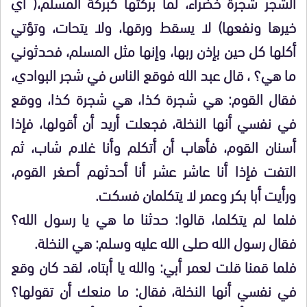
الشجر شجرة خضراء، لما بركتها كبركة المسلم،( أي
خيرها ونفعها) لا يسقط ورقها، ولا يتحات، وتؤتي
أكلها كل حين بإذن ربها، وإنها مثل المسلم، فحدثوني
ما هي؟ ، قال عبد الله فوقع الناس في شجر البوادي،
فقال القوم: هي شجرة كذا، هي شجرة كذا، ووقع
في نفسي أنها النخلة، فجعلت أريد أن أقولها، فإذا
أسنان القوم، فأهاب أن أتكلم وأنا غلام شاب، ثم
التفت فإذا أنا عاشر عشر أنا أحدثهم أصغر القوم،
ورأيت أبا بكر وعمر لا يتكلمان فسكت.
فلما لم يتكلما، قالوا: حدثنا ما هي يا رسول الله؟
فقال رسول الله صلى الله عليه وسلم: هي النخلة.
فلما قمنا قلت لعمر أبي: والله يا أبتاه، لقد كان وقع
في نفسي أنها النخلة، فقال: ما منعك أن تقولها؟