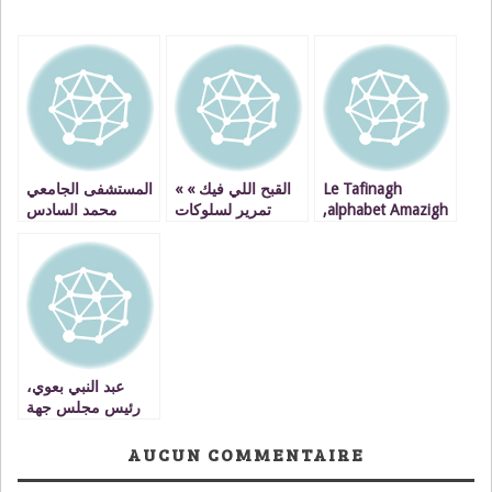
المستشفى الجامعي
« القبح اللي فيك »
Le Tafinagh
محمد السادس
تمرير لسلوكات
,alphabet Amazigh
بوجدة يستلم طائرة
شادة و ضرب لبنية و
n’est-il pas trop
هيليكوبترللاسعاف
بنيان أخلاق مجتمع
complexe et difficile
مغربي بأكمله
à transcrire ,à
rédiger des textes
et des documents
administratifs?,
عبد النبي بعوي،
رئيس مجلس جهة
الشرق، يشارك في
الذكرى 240
AUCUN COMMENTAIRE
لاستقلال الولايات
المتحدة الأمريكية