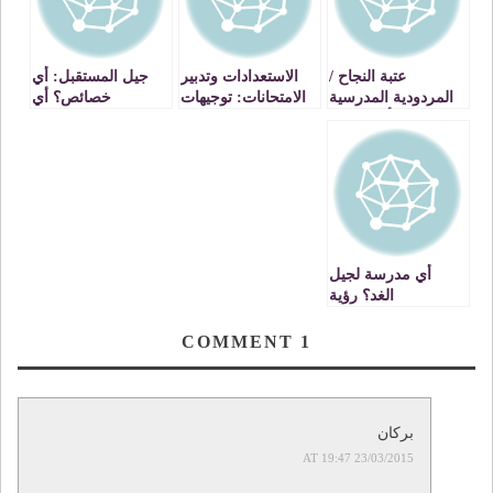
عتبة النجاح /
الاستعدادات وتدبير
جيل المستقبل: أي
المردودية المدرسية
الامتحانات: توجيهات
خصائص؟ أي
: أي علاقة؟
وإرشادات
حاجات؟ رؤية
استشرافية
أي مدرسة لجيل
الغد؟ رؤية
استشرافية الجزء
الأول: التعليم الأولي
COMMENT
1
بركان
23/03/2015 AT 19:47