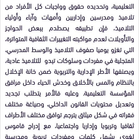
التعليمية، وتحديده حقوق وواجبات كل الأفراد من
تلاميذ ومدرسين وإداريين وأمهات وآباء وأولياء
التلاميذ، فإن تطبيقه يصطدم ببعض الحواجز
والتأويلات لعدم مواكبته التغييرات الثقافية المتواترة،
التي تغزو يوميا صفوف التلاميذ والوسط المدرسي،
المتجلية في مفردات وسلوكات تبدو للتلاميذ عادية،
ويصنفها الأطر الإدارية والتربوية ضمن خانة الإخلال
بالنظام والمس بالأخلاق وخدش الحياء داخل مرافق
المؤسسة التعليمية. وعليه فالأمر يتطلب تجديد
وتعديل محتويات القانون الداخلي، وصياغة مختلف
فقراته في شكل ميثاق يترجم توافق مختلف الأطراف
ثقافيا وتربويا وإداريا واجتماعيا، مع إدراج قاموس
لغوي يشمل كلمات ومفردات تربوية ومدرسية