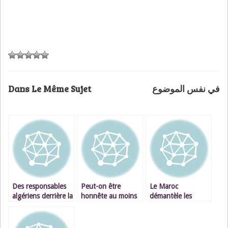
Dans Le Même Sujet
في نفس الموضوع
Des responsables
Peut-on être
Le Maroc
algériens derrière la
honnête au moins
démantèle les
cyberattaque de
une fois dans sa vie
cellules terroristes,
TV5Monde
?
l’Algérie en accueille