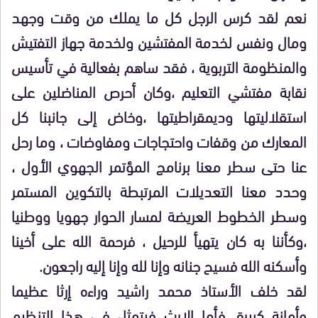
نعم لقد كرس الرجل كل ما يملك من وقت وجهد
ومال ونفس لخدمة المفتشين ولخدمة جهاز التفتيش
والمنظومة التربوية ، فقد ساهم بفعالية في تأسيس
نقابة مفتشي التعليم ،وكان أحرص المناضلين على
استقلاليتها وديمقراطيتها ،وخاض إلى جانبنا كل
المعارك من وقفات واحتجاجات ومفاوضات ، وما رحل
عنا حتى سطر معنا برنامج المؤتمر الجهوي الأول ،
وحدد معنا التعديلات المرتبطة بالتكوين المستمر
وسطر الخطوط العريضة لمسار الحوار جهويا ووطنيا
،وكأننا به كان يتهيأ للرحيل ، فرحمة الله على أخينا
وأسكنه الله فسيح جنانه وإنا لله وإنا إليه راجعون.
لقد خلف الأستاذ محمد راشيد وراءه إرثا عظيما
وأمانة كبيرة ،فأما الإرث فيتمثل في هذا التنظيم