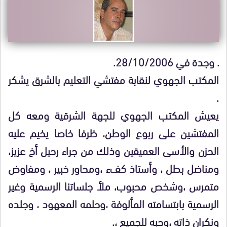
.
وجدة في 28/10/2006.
المكتب الجهوي لنقابة مفتشي التعليم بالشرق يشكر
.
يعيش المكتب الجهوي للجهة الشرقية ومعه كل
المفتشين على ربوع الوطن، ظرفا خاصا يخيم عليه
الحزن والأسى العميقين وذلك من جراء رحيل أخ عزيز،
ومناضل بطل ، وأستاذ كفء ،ومحاور خبير ، ومفاوض
متمرس ،وشخص محبوب، ملأ جلساتنا الرسمية وغير
الرسمية بابتسامته المألوفة ،وحلمه المعهود ، وجلده
ونكران ذاته ،وحبه للجميع ،.