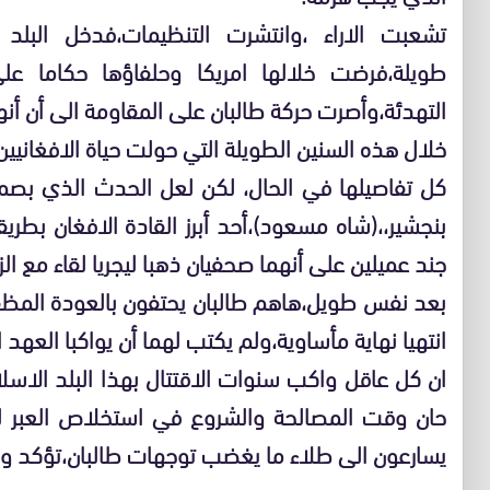
تشعبت الاراء ،وانتشرت التنظيمات،فدخل البل
طويلة،فرضت خلالها امريكا وحلفاؤها حكاما ع
التهدئة،وأصرت حركة طالبان على المقاومة الى أن أ
خلال هذه السنين الطويلة التي حولت حياة الافغان
كل تفاصيلها في الحال، لكن لعل الحدث الذي بصم أي
بنجشير،،(شاه مسعود)،أحد أبرز القادة الافغان بطريق
جند عميلين على أنهما صحفيان ذهبا ليجريا لقاء مع ال
بعد نفس طويل،هاهم طالبان يحتفون بالعودة المظف
انتهيا نهاية مأساوية،ولم يكتب لهما أن يواكبا العهد
ان كل عاقل واكب سنوات الاقتتال بهذا البلد الاسل
حان وقت المصالحة والشروع في استخلاص العبر لب
يسارعون الى طلاء ما يغضب توجهات طالبان،تؤكد وجا