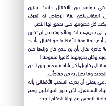
د في دوامة من الاقتتال دامت سنين
لى المقاس،لكن لغة الرصاص لم تعرف
نهكت كل خصومها حتى تحقق لها النصر.
يين الى جحيم،،حدثت وقائع وقصص لن تظهر
ام المقاومة الأفغانية،هو اغتيال ،،أسد
ة غادرة يقال بأن بن لادن كان وراءها حين
زعيم وكان بحوزتهما كاميرا ملغومة !
رة الى كابول،لكن شاه مسعود وبن لادن
 الجديد وما يحبل به من مفاجأت.
امي،يتمنى أن يدرك الشعب الأفغاني بأنه
ناء المستقبل، لكن صور المواطنين وهم
هة التوجس من نوايا الحكام الجدد.