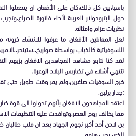
باسيا،بين كل ذلك،كان على الأفعان ان يتحملوا ال
دول البترودولار العربية لأداء فاتورة الصراع،وتجر
نظريات عزام وامثاله.
لعل المقاتلين الأفغان ما عرفوا للانتشاء ذروته
اللسوفياتية كالذباب بواسطة صواريخ،،ستينحر،،الامري
لقد كنا نتابع مشاهد المجاهدين الافغان بزيهم ال
تنتهي أشلاء في تضاريس البلاد الوعرة.
خرج السوفيات صاغرين،ولم يمر وقت طويل حتى تف
:جدار برلين.
اعتقد المجاهدون الافغان بأنهم تحولوا الى قوة ضارب
مما يخالف روح العصر،وتوافدت عليه التنظيمات ال
بن لادن أحد أكبر نجوم الجهاد بعد ان قلب طالبان 
الذي يجب هزمه.