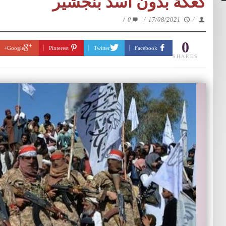
كعكة بدون أسد بنجشير
/
0
/
17/08/2021
/
0
Google+
Pinterest
Twitter
Facebook
SHARES