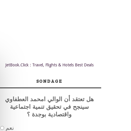
JetBook.Click : Travel, Flights & Hotels Best Deals
SONDAGE
هل تعتقد أن الوالي امحمد العطفاوي
سينجح في تحقيق تنمية اجتماعية
واقتصادية بوجدة ؟
نعم