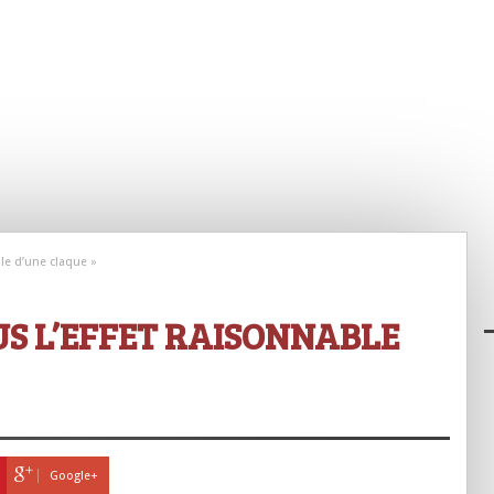
ble d’une claque »
US L’EFFET RAISONNABLE
Google+