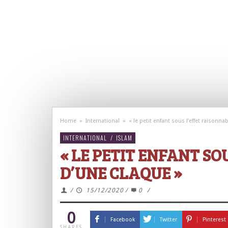
Home
»
International
»
« le petit enfant sous l’effet raisonna
INTERNATIONAL
/
ISLAM
« LE PETIT ENFANT SO
D’UNE CLAQUE »
/
15/12/2020
/
0
/
0
Facebook
Twitter
Pinterest
SHARES