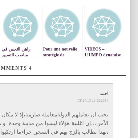
VIDEOS –
Pour une nouvelle
راهن التعيين في
L’UMPO dynamise
stratégie de
مناصب التسيير
le centre de
développement de
الإداري بالجامعة
Télédétection et
L’univérsité
اختلالات مسطرية
COMMENTS
4
SIG, une nécessité
Mohammed
وتجاذبات حزبية
Premier a Oujda –
absolue pour une
VIDEO
recherche
scientifique au
احمد
service du monde
29/12/2014 AT 20:13
socio-économique.
يجب ان تعاملهم الدولةمعاملة صارمة،إذ لا مكان بي
الآمن…إن اغلبية هؤلاء ليسوا من مدينة وجدة، و
،لهذا نطالب بالزج بهم في السجن جراءما ارتكبو