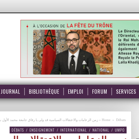
JOURNAL
BIBLIOTHÈQUE
EMPLOI
FORUM
SERVICES
Débats
»
Home
»
زمن الزعامات والاعتقالات السياسية قد ولى يا رفاق جامعة محمد الأول 
DÉBATS
/
ENSEIGNEMENT
/
INTERNATIONAL
/
NATIONAL
/
UMPO