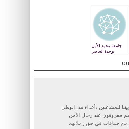
جامعة محمد الأول
بوجدة الحاضر
والغائب الأكبر في
مؤتمر الأمم المتحدة
للتغير المناخي
بمراكش ـ كوب 22
ننا للمشاغبين ،أعداء هذا الوطن
 هم معروفون عند رجال الأمن
ا من حماقات في حق زملائهم