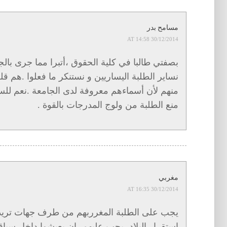
مسامح بدر
30/12/2014 AT 14:58
بصفتي طالبا في كلية الحقوق ،أتبرا مما جرى بالجام
نساير الطلبة اليساريين و نستنكر ما فعلوا .هم قلة
منهم لأن أسماءهم معروفة لدى الجامعة .نعم للسلم 
منع الطلبة من ولوج المدرجات بالقوة .
مغربي
30/12/2014 AT 16:35
يجب على الطلبة المغرربهم من طرف جهات تريد
استقرار البلاد -يجب عليهم- ان يعيشوا داخل سيا