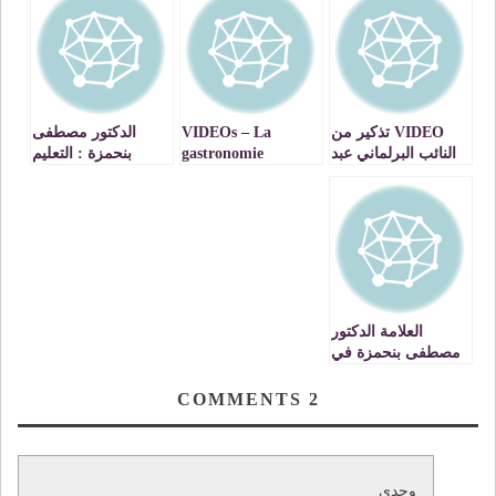
VIDEO تذكير من
VIDEOs – La
الدكتور مصطفى
النائب البرلماني عبد
gastronomie
بنحمزة : التعليم
النبي بعوي لقادة
marocaine comme
العتيق حصانة لوحدة
الجزائر
interface pour un
المغرب المذهبية
VIDEOS
renforcement des
liens Maroco-
Tunisiennes
العلامة الدكتور
مصطفى بنحمزة في
تفسير سورة ـ
المنافقون ـ الجزء 6
COMMENTS
2
VIDEO
وجدي