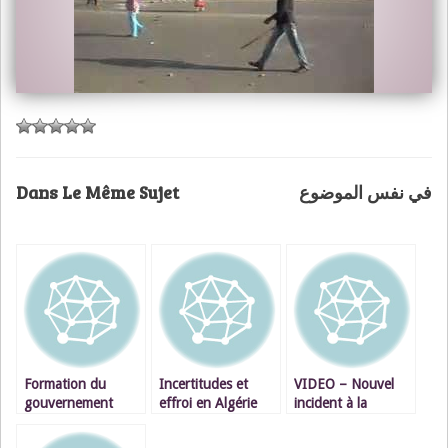
Dans Le Même Sujet
في نفس الموضوع
Formation du
Incertitudes et
VIDEO – Nouvel
gouvernement
effroi en Algérie
incident à la
marocain : quel bel
frontière algéro-
exemple de
marocaine : le