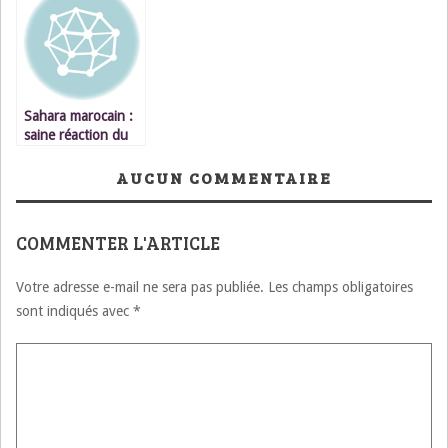
démocratie et de
Maroc proteste et
démenti cinglant
sit-in à Oujda,
donné aux ennemis
capitale de
du Maroc !
l’Oriental.
Sahara marocain :
saine réaction du
Parlement
Européen
AUCUN COMMENTAIRE
COMMENTER L'ARTICLE
Votre adresse e-mail ne sera pas publiée.
Les champs obligatoires
sont indiqués avec
*