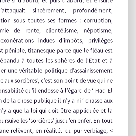
le si d’abord, et puis d’abord, et ensuite
ttaquait sincèrement, profondément,
tion sous toutes ses formes : corruption,
mie de rente, clientélisme, népotisme,
exonérations indues d’impôts, privilèges
st pénible, titanesque parce que le fléau est
pandu à toutes les sphères de l’État et à
ger une véritable politique d’assainissement
aux sorcières’, c’est son point de vue qui ne
sabilité qu’il endosse à l’égard de ‘ Haq El
 de la chose publique il n’y a ni ‘ chasse aux
 n’y a que la loi qui doit être appliquée et la
oursuive les ‘sorcières’ jusqu’en enfer. En tout
ane relèvent, en réalité, du pur verbiage, <