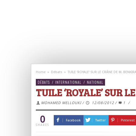
Home
»
Débats
»
TUILE ‘ROYALE’ SUR LE CRÂNE DE M. BENKIR
DÉBATS
/
INTERNATIONAL
/
NATIONAL
TUILE ‘ROYALE’ SUR L
MOHAMED MELLOUKI
/
12/08/2012
/
1
/
0
Facebook
Twitter
Pinterest
SHARES