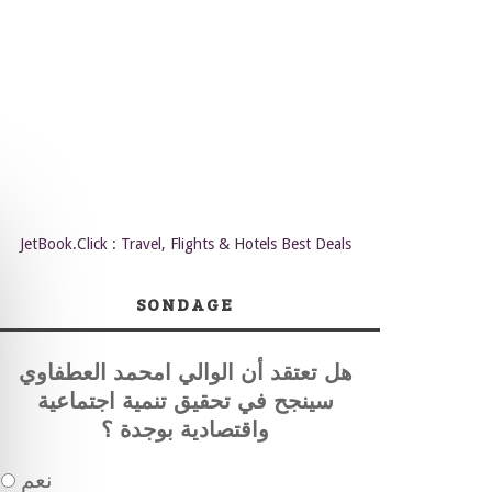
JetBook.Click : Travel, Flights & Hotels Best Deals
SONDAGE
هل تعتقد أن الوالي امحمد العطفاوي
سينجح في تحقيق تنمية اجتماعية
واقتصادية بوجدة ؟
نعم