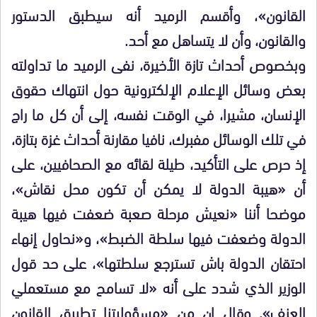
القانون»، وأقسم الرميد أنه سيطبق الدستور
والقانون، وأن لا يتساهل مع أحد.
وبخصوص أحداث تازة الأخيرة، نفى الرميد ما تداولته
بعض وسائل الإعلام الإلكترونية حول انتهاك حقوق
الإنسان، مشيرا، في الوقت نفسه، إلى أن كل ما راج
في تلك الوسائل مفبرك، نافيا مقارنة أحداث غزة بتازة،
إذ حرص على التأكيد، طيلة لقائه مع الصحافيين، على
أن «هيبة الدولة لا يمكن أن تكون محل نقاش»،
موضحا أننا «نعيش مرحلة صعبة ضعفت فيها هيبة
الدولة وضعفت فيها سلطة الضبط»، و«نحاول إنهاء
احتقان الدولة باش تسترجع سلطتها»، على حد قول
الوزير الذي شدد على أنه «لا تسامح مع مستعملي
العنف». وقال إن من «مسؤوليتنا تطبيق القانون