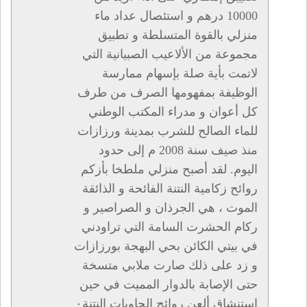
10000 درهم و استئصال عداد ماء
منزلي بالقوة المتسلطة و تطبيق
مجموعة من الألاعيب الصبيانية التي
لاتمت بأية صلة بإسهام ممارسة
الوظيفة بمفهومها الصرف من طرف
كل أعوان و مدراء المكتب الوطني
للماء الصالح للشرب بمدينة ورزازات
منذ صيف سنة 2008 م إلى حدود
اليوم. لقد أصبح منزلي ملطخا بأزكم
روائح زكامية النتنة الفائحة و الذائقة
الموت ، هي الجرذان و الصراصير و
ركام الحشرت السامة التي تراودني
في بيتي الكائن بحي البهجة بورزازات
و زد على ذلك صارت ملابي متسخة
حتى الإصابة بالدوار المميت في حين
استنشاق ألعن روائح الحاويات النتنة٠