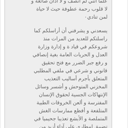
علما أنني لم أنصف و لا أذان صائغة و
لا قلوب رحمة عطوفة حيث لا حياة
لمن تنادي٠
يسعدني و يشرفني أن أراسلكم كما
راسلتكم للعديد من المرات منذ
شروعكم في قياد ة و إدارة وزارة
العدل و الحريات العامة بغية إنصافي
و رفع جبر الضرر مع فتح تحقيق
قانوني و شرعي في ملفي المطلبي
المتعلق بأجرم أساليب التعذيب
المخزني المتوحش و أشسر وسائل
الإنتهاكات الجسية لحقوق الإنسان
المفترسة و ألعن الخروقات الطبية
المتلفعة و أفظع ممارسات الغش
المتملصة و الأبشع تعذيبا جحيميا في
تضييق إمطاري على آداء أزيد من