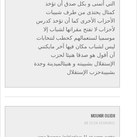
التي أتمنى و بكل صدق أن تؤخذ
كمثال يحتذى من طرف شبيبات
الأحزاب الأخرى كما أن تؤخذ كدرس
لأحزاب لا تفتح مقراتها لشباب إلا
موسميا لستعمالهم كحطب لنتخابات
ليس لشباب مكان فيها آخر مايكنني
أن أقول هو صدقا هنيئا لحزب
الإستقلال بشبيبته و هنيئالميدينة وجدة
بشبيبةحزب الإستقلال
MOUNIR OUJDII
13/10/2011 AT 21:24
une bonne initiative !! et vrm cette