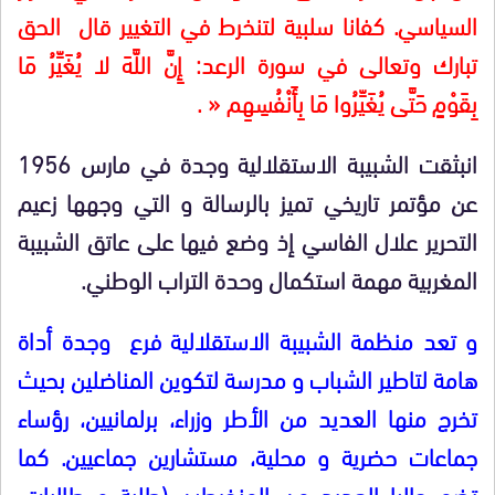
السياسي. كفانا سلبية لتنخرط في التغيير قال الحق
تبارك وتعالى في سورة الرعد: إِنَّ اللَّهَ لا يُغَيِّرُ مَا
بِقَوْمٍ حَتَّى يُغَيِّرُوا مَا بِأَنْفُسِهِم « .
انبثقت الشبيبة الاستقلالية وجدة في مارس 1956
عن مؤتمر تاريخي تميز بالرسالة و التي وجهها زعيم
التحرير علال الفاسي إذ وضع فيها على عاتق الشبيبة
المغربية مهمة استكمال وحدة التراب الوطني.
و تعد منظمة الشبيبة الاستقلالية فرع وجدة أداة
هامة لتاطير الشباب و مدرسة لتكوين المناضلين بحيث
تخرج منها العديد من الأطر وزراء، برلمانيين، رؤساء
جماعات حضرية و محلية، مستشارين جماعيين. كما
تضم حاليا العديد من المنخرطين (طلبة و طالبات،