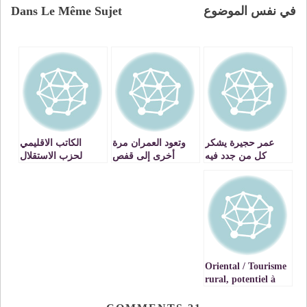
في نفس الموضوع
Dans Le Même Sujet
عمر حجيرة يشكر
وتعود العمران مرة
الكاتب الاقليمي
كل من جدد فيه
أخرى إلى قفص
لحزب الاستقلال
الثقة وصوت على
الاتهام
بوجدة : » هل نسي
لائحة حزب الاستقلال
افتاتي انه استنجد
VIDEO
بالسلطات الفرنسية
ضد وطنه المغرب
؟ » video
Oriental / Tourisme
rural, potentiel à
valoriser / VIDEOS