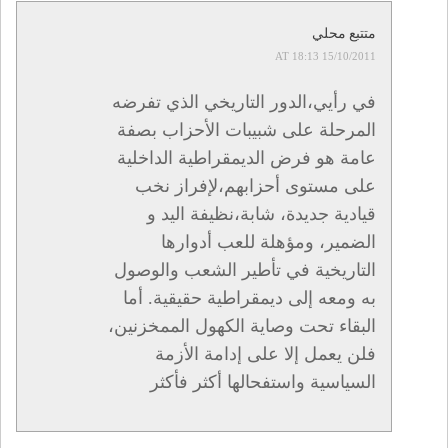
متتبع محلي
15/10/2011 AT 18:13
في رأيي،الدور التاريخي الذي تفرضه
المرحلة على شبيبات الأحزاب بصفة
عامة هو فرض الديمقراطية الداخلية
على مستوى أحزابهم،لإفراز نخب
قيادية جديدة، شابة،نظيفة اليد و
الضمير، ومؤهلة للعب أدوارها
التاريخية في تأطير الشعب والوصول
به ومعه إلى ديمقراطية حقيقية. أما
البقاء تحت وصاية الكهول الممخزنين،
فلن يعمل إلا على إدامة الأزمة
السياسية واستفحالها أكثر فأكثر