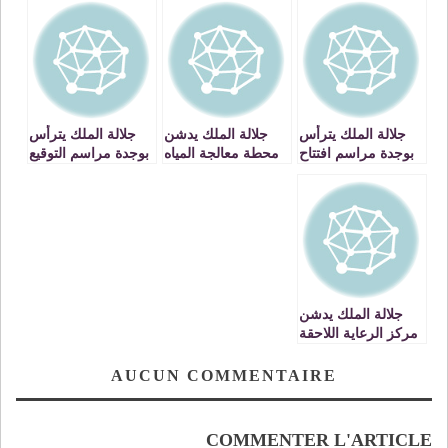
جلالة الملك يترأس
جلالة الملك يدشن
جلالة الملك يترأس
بوجدة مراسم افتتاح
محطة معالجة المياه
بوجدة مراسم التوقيع
المناظرة الوطنية
العادمة لمدينة وجدة
على اتفاقية لتمويل
الثانية للطاقة
تم إنجازها بكلفة 255
مشروع الطريق
مليون درهم
السريع وجدة /
الناظور بكلفة
إجمالية تبلغ 25ر1
مليار درهم
جلالة الملك يدشن
مركز الرعاية اللاحقة
بوجدة الذي تم
تشييده بكلفة ثلاثة
AUCUN COMMENTAIRE
ملايين درهم
COMMENTER L'ARTICLE