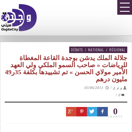
DÉBATS
/
NATIONAL
/
RÉGIONAL
جلالة الملك يدشن بوجدة القاعة المغطاة
للرياضات « صاحب السمو الملكي ولي العهد
الأمير مولاي الحسن » تم تشييدها بكلفة 35ر49
مليون درهم
و م ع
/
03/06/2011
/
0
0
SHARES