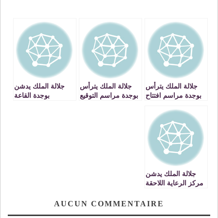
جلالة الملك يترأس
جلالة الملك يترأس
جلالة الملك يدشن
بوجدة مراسم افتتاح
بوجدة مراسم التوقيع
بوجدة القاعة
المناظرة الوطنية
على اتفاقية لتمويل
المغطاة للرياضات
الثانية للطاقة
مشروع الطريق
« صاحب السمو
السريع وجدة /
الملكي ولي العهد
الناظور بكلفة
الأمير مولاي
إجمالية تبلغ 25ر1
الحسن » تم تشييدها
مليار درهم
بكلفة 35ر49 مليون
درهم
جلالة الملك يدشن
مركز الرعاية اللاحقة
بوجدة الذي تم
تشييده بكلفة ثلاثة
AUCUN COMMENTAIRE
ملايين درهم