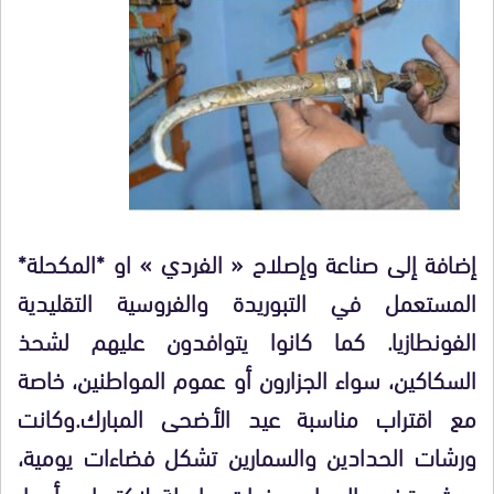
إضافة إلى صناعة وإصلاح « الفردي » او *المكحلة*
المستعمل في التبوريدة والفروسية التقليدية
الفونطازيا. كما كانوا يتوافدون عليهم لشحذ
السكاكين، سواء الجزارون أو عموم المواطنين، خاصة
مع اقتراب مناسبة عيد الأضحى المبارك.وكانت
ورشات الحدادين والسمارين تشكل فضاءات يومية،
حيث يقضي الحداد سنوات طويلة لاكتساب أسرار