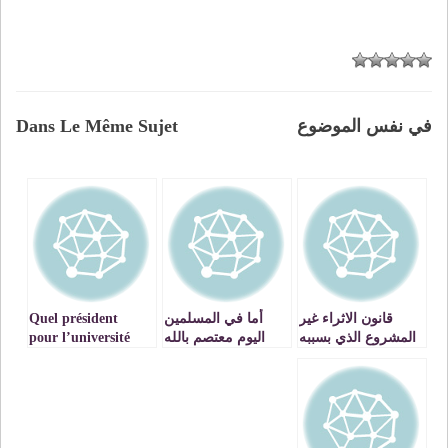
في نفس الموضوع
Dans Le Même Sujet
قانون الاثراء غير
أما في المسلمين
Quel président
المشروع الذي بسببه
اليوم معتصم بالله
pour l’université
تم سحب القانون
يجيب المستغيثات
Mohammed Ier
الجنائي اليس هذا
في غزة العز صبايا
d’Oujda?
القانون هو عنوان
ونسوانا ؟؟؟
التخليق و في قمة
محاربة الفساد ؟