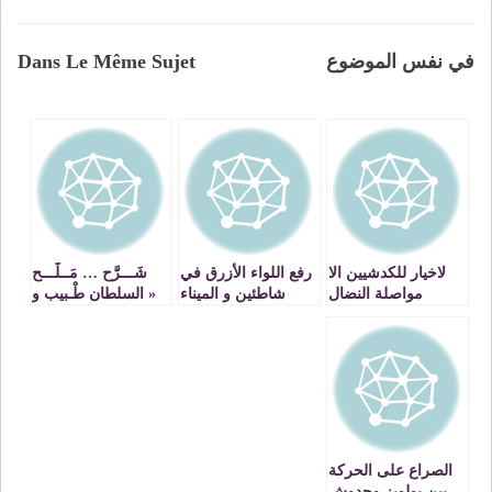
في نفس الموضوع
Dans Le Même Sujet
لاخيار للكدشيين الا
رفع اللواء الأزرق في
شَـــرَّح … مَــلَّـــح
مواصلة النضال
شاطئين و الميناء
« السلطان طْـبيب و
الترفيهي بالسعيدية
الممرض مَـضْــرُورْ »
الصراع على الحركة
بين بولويز وحدوش